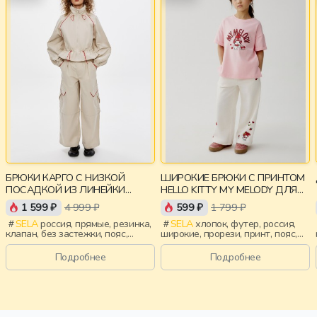
БРЮКИ КАРГО С НИЗКОЙ
ШИРОКИЕ БРЮКИ С ПРИНТОМ
ПОСАДКОЙ ИЗ ЛИНЕЙКИ
HELLO KITTY MY MELODY ДЛЯ
YOUNG
ДЕВОЧЕК
1 599 ₽
4 999 ₽
599 ₽
1 799 ₽
SELA
россия, прямые, резинка,
SELA
хлопок, футер, россия,
клапан, без застежки, пояс,
широкие, прорези, принт, пояс,
девочки, старшеклассники, дети
эластичные, девочки, дети
Подробнее
Подробнее