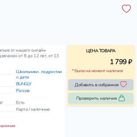
атков от нашего онлайн-
ЦЕНА ТОВАРА
евчонок от 8 до 12 лет, от 13
1 799 ₽
* Была на момент наличия
Школьники
,
подростки
и
дети
BUNGLY
Добавить в избранное
Россия
Проверить наличие
ат
Есть
Карта / наличные
 наличии