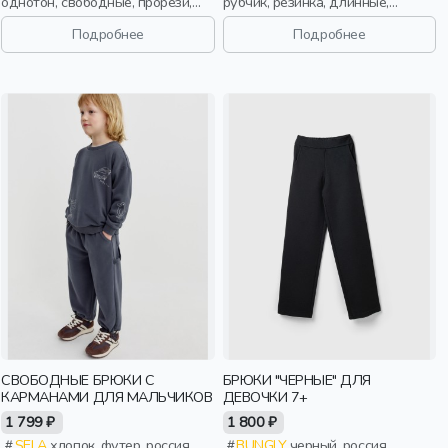
однотон, свободные, прорези,
рубчик, резинка, длинные,
кулиска, пояс, эластичные,
застежка, кнопки, манжета,
мальчики, дети
свободные, принт, вырез,
Подробнее
Подробнее
круглый вырез, пояс, кружево,
эластичные, малыши, дети
СВОБОДНЫЕ БРЮКИ С
БРЮКИ "ЧЕРНЫЕ" ДЛЯ
КАРМАНАМИ ДЛЯ МАЛЬЧИКОВ
ДЕВОЧКИ 7+
1 799 ₽
1 800 ₽
SELA
хлопок, футер, россия,
BUNGLY
черный, россия,