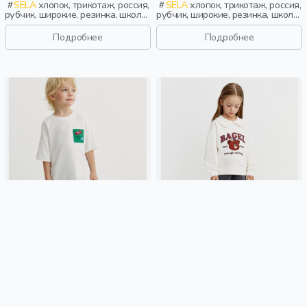
SELA
хлопок, трикотаж, россия,
SELA
хлопок, трикотаж, россия,
рубчик, широкие, резинка, школа,
рубчик, широкие, резинка, школа,
пояс, высокая посадка,
пояс, высокая посадка,
эластичные, девочки, дети
эластичные, девочки, дети
Подробнее
Подробнее
ВЕЛЬВЕТОВЫЕ БРЮКИ БАГГИ
ШИРОКИЕ БРЮКИ С
ДЛЯ МАЛЬЧИКОВ
ЛАМПАСАМИ ДЛЯ ДЕВОЧЕК
1 699 ₽
1 699 ₽