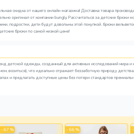
льная скидка от нашего онлайн-магазина! Доставка товара производи
тельно оригинал от компании bungly. Рассчитаться за детские брюки
ки, подростки, дети будут довольны этой покупкой. брюки вельветов
детские брюки по самой низкой цене!
ренд детской одежды, созданный для активных исследований мира и 
азмом, возиться), что идеально отражает беззаботную природу детств
тапах и предлагать доступные цены без потери стандартов премиальн
- 67 %
- 66 %