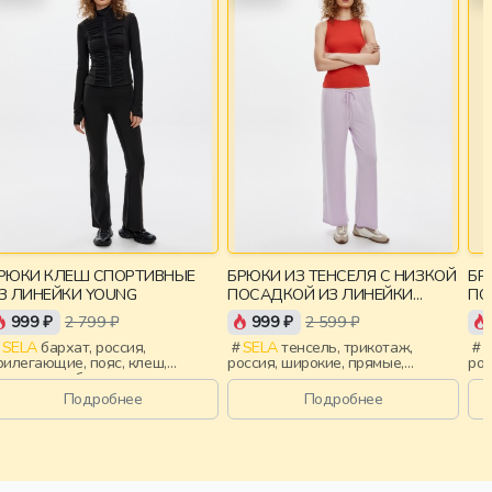
РЮКИ КЛЕШ СПОРТИВНЫЕ
БРЮКИ ИЗ ТЕНСЕЛЯ С НИЗКОЙ
БР
ИЗ ЛИНЕЙКИ YOUNG
ПОСАДКОЙ ИЗ ЛИНЕЙКИ
ПО
YOUNG
YO
999 ₽
2 799 ₽
999 ₽
2 599 ₽
SELA
бархат, россия,
SELA
тенсель, трикотаж,
S
рилегающие, пояс, клеш,
россия, широкие, прямые,
рос
ластичные, бархат, спорт,
резинка, пояс, девочки,
рез
евочки, старшеклассники, дети
старшеклассники, дети
ста
Подробнее
Подробнее