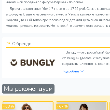
идеальной посадки по фигуре.Карманы по бокам.
Брюки вельветовые "беж" 7+ всего за 1799 руб. Самая максима
в шоуруме Вашего населенного пункта. У нас в каталоге исключи
модели. Данный товар прекрасно подойдет для девчонок. школьни
модель приехала из россии. Не потеряйте возможность заказать 
О бренде
Bungly — это российский б
«to bungle» (делать с энтузи
сохранять качество на всех э
Подробнее
Мы рекомендуем
- 68 %
- 67 %