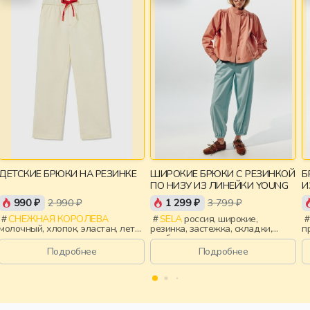
ДЕТСКИЕ БРЮКИ НА РЕЗИНКЕ
ШИРОКИЕ БРЮКИ С РЕЗИНКОЙ
Б
ПО НИЗУ ИЗ ЛИНЕЙКИ YOUNG
990 ₽
2 990 ₽
1 299 ₽
3 799 ₽
СНЕЖНАЯ КОРОЛЕВА
SELA
россия, широкие,
молочный, хлопок, эластан, лето,
резинка, застежка, складки,
п
весна, россия, завязки, прорези,
свободные, прорези, карман,
э
карман, пояс, эластичные,
пояс, девочки, старшеклассники,
д
Подробнее
Подробнее
мальчики, дети
дети