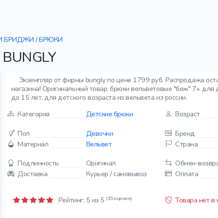
И БРИДЖИ
/
БРЮКИ
 BUNGLY
Экземпляр от фирмы bungly по цене 1799 руб. Распродажа ост
магазина! Оригинальный товар. брюки вельветовые "беж" 7+ для д
до 15 лет, для детского возраста из вельвета из россии.
Категория
Детские брюки
Возраст
Пол
Девочки
Бренд
Материал
Вельвет
Страна
Подлинность
Оригинал
Обмен-возвр
Доставка
Курьер / самовывоз
Оплата
(15 оценок)
Рейтинг:
5
из 5
Товара нет в