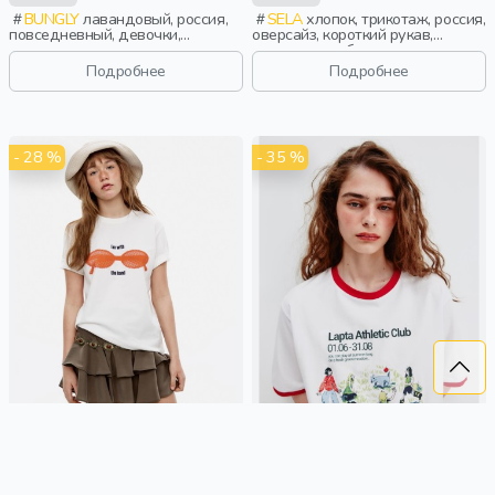
BUNGLY
лавандовый, россия,
SELA
хлопок, трикотаж, россия,
повседневный, девочки,
оверсайз, короткий рукав,
малыши, дошкольники, дети
короткие, свободные, принт,
вырез, круглый вырез, девочки,
Подробнее
Подробнее
старшеклассники, дети
- 28 %
- 35 %
ФУТБОЛКА ОВЕРСАЙЗ С
ФУТБОЛКА ОВЕРСАЙЗ С
ПРИНТОМ ИЗ ЛИНЕЙКИ YOUNG
ПРИНТОМ ИЗ ЛИНЕЙКИ YOUNG