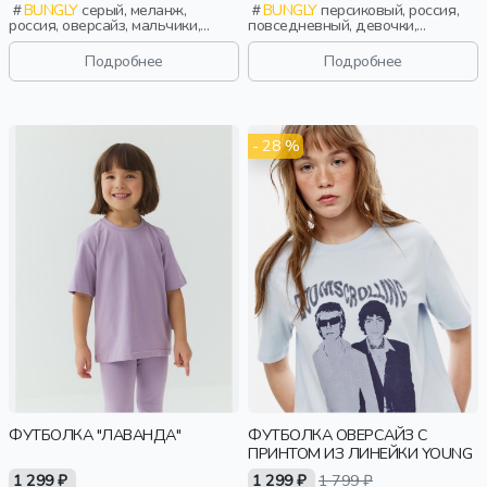
BUNGLY
серый, меланж,
BUNGLY
персиковый, россия,
россия, оверсайз, мальчики,
повседневный, девочки,
малыши, дошкольники, дети
малыши, дошкольники, дети
Подробнее
Подробнее
- 28 %
ФУТБОЛКА "ЛАВАНДА"
ФУТБОЛКА ОВЕРСАЙЗ С
ПРИНТОМ ИЗ ЛИНЕЙКИ YOUNG
1 299 ₽
1 299 ₽
1 799 ₽