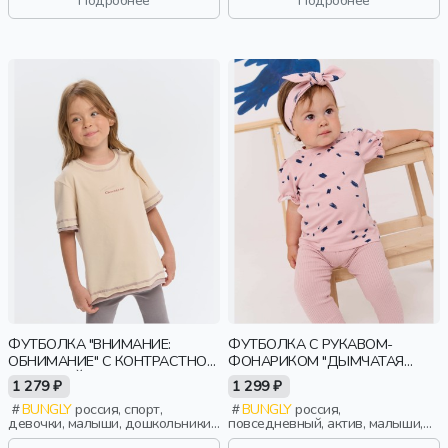
ФУТБОЛКА "ВНИМАНИЕ:
ФУТБОЛКА С РУКАВОМ-
ОБНИМАНИЕ" С КОНТРАСТНОЙ
ФОНАРИКОМ "ДЫМЧАТАЯ
ОТДЕЛКОЙ
РОЗА" 0+
1 279 ₽
1 299 ₽
BUNGLY
россия, спорт,
BUNGLY
россия,
девочки, малыши, дошкольники,
повседневный, актив, малыши,
дети
дети