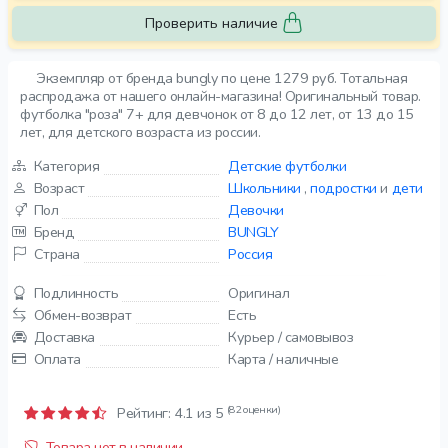
Проверить наличие
Экземпляр от бренда bungly по цене 1279 руб. Тотальная
распродажа от нашего онлайн-магазина! Оригинальный товар.
футболка "роза" 7+ для девчонок от 8 до 12 лет, от 13 до 15
лет, для детского возраста из россии.
Категория
Детские футболки
Возраст
Школьники
,
подростки
и
дети
Пол
Девочки
Бренд
BUNGLY
Страна
Россия
Подлинность
Оригинал
Обмен-возврат
Есть
Доставка
Курьер / самовывоз
Оплата
Карта / наличные
(82 оценки)
Рейтинг:
4.1
из 5
Товара нет в наличии