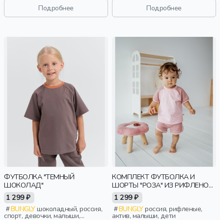
дети
Подробнее
Подробнее
ФУТБОЛКА "ТЕМНЫЙ
КОМПЛЕКТ ФУТБОЛКА И
ШОКОЛАД"
ШОРТЫ "РОЗА" ИЗ РИФЛЕНОЙ
ТКАНИ 0+
1 299 ₽
1 299 ₽
BUNGLY
шоколадный, россия,
BUNGLY
россия, рифленые,
спорт, девочки, малыши,
актив, малыши, дети