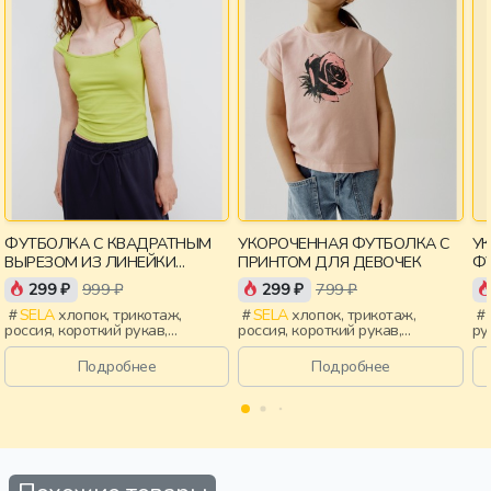
ФУТБОЛКА С КВАДРАТНЫМ
УКОРОЧЕННАЯ ФУТБОЛКА С
У
ВЫРЕЗОМ ИЗ ЛИНЕЙКИ
ПРИНТОМ ДЛЯ ДЕВОЧЕК
ФУ
YOUNG
299 ₽
999 ₽
299 ₽
799 ₽
SELA
хлопок, трикотаж,
SELA
хлопок, трикотаж,
россия, короткий рукав,
россия, короткий рукав,
ру
короткие, прилегающие,
укороченные, короткие,
ук
крылышки, вырез, девочки,
прилегающие, принт, вырез,
св
Подробнее
Подробнее
старшеклассники, дети
круглый вырез, девочки, дети
кр