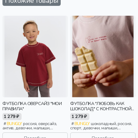
Похожие товары
ФУТБОЛКА ОВЕРСАЙЗ "МОИ
ФУТБОЛКА "ЛЮБОВЬ КАК
ПРАВИЛА"
ШОКОЛАД" С КОНТРАСТНОЙ
ОТДЕЛКОЙ
1 279 ₽
1 279 ₽
BUNGLY
россия, оверсайз,
BUNGLY
шоколадный, россия,
актив, девочки, малыши,
спорт, девочки, малыши,
дошкольники, дети
дошкольники, дети
Подробнее
Подробнее