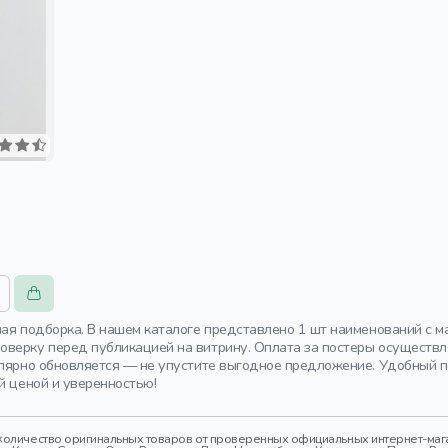
ная подборка. В нашем каталоге представлено 1 шт наименований с м
верку перед публикацией на витрину. Оплата за постеры осуществля
улярно обновляется — не упустите выгодное предложение. Удобный 
й ценой и уверенностью!
оличество оригинальных товаров от проверенных официальных интернет-магаз