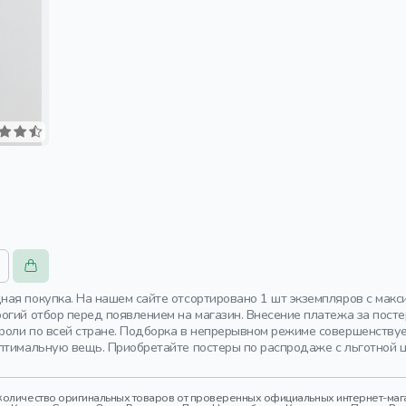
ая покупка. На нашем сайте отсортировано 1 шт экземпляров с макс
огий отбор перед появлением на магазин. Внесение платежа за посте
роли по всей стране. Подборка в непрерывном режиме совершенству
птимальную вещь. Приобретайте постеры по распродаже с льготной ц
оличество оригинальных товаров от проверенных официальных интернет-магаз