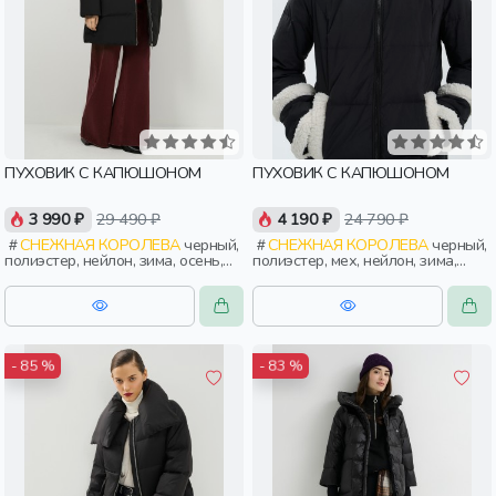
ПУХОВИК С КАПЮШОНОМ
ПУХОВИК С КАПЮШОНОМ
3 990 ₽
29 490 ₽
4 190 ₽
24 790 ₽
СНЕЖНАЯ КОРОЛЕВА
черный,
СНЕЖНАЯ КОРОЛЕВА
черный,
полиэстер, нейлон, зима, осень,
полиэстер, мех, нейлон, зима,
россия, прямые, капюшон,
осень, россия, прямые, капюшон,
застежка, утепленные, прорези,
застежка, утепленные, прорези,
карман, женщины, взрослые
карман, женщины, взрослые
- 85 %
- 83 %