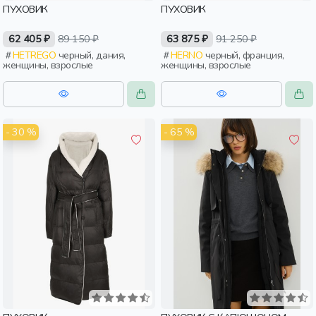
ПУХОВИК
ПУХОВИК
62 405 ₽
89 150 ₽
63 875 ₽
91 250 ₽
HETREGO
черный, дания,
HERNO
черный, франция,
женщины, взрослые
женщины, взрослые
- 30 %
- 65 %