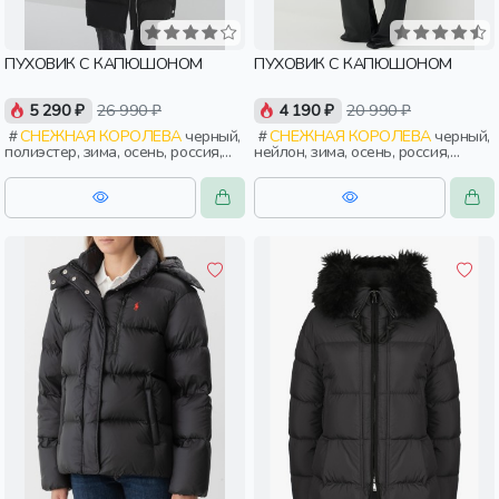
ПУХОВИК С КАПЮШОНОМ
ПУХОВИК С КАПЮШОНОМ
5 290 ₽
26 990 ₽
4 190 ₽
20 990 ₽
СНЕЖНАЯ КОРОЛЕВА
черный,
СНЕЖНАЯ КОРОЛЕВА
черный,
полиэстер, зима, осень, россия,
нейлон, зима, осень, россия,
женщины, взрослые
удлиненные, капюшон, застежка,
утепленные, кнопки, разрез,
воротник, воротник-стойка,
женщины, взрослые