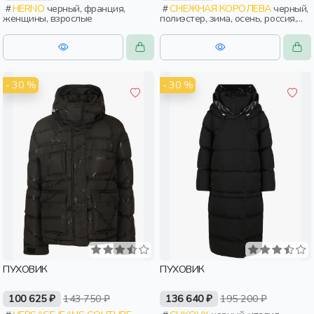
HERNO
черный, франция,
СНЕЖНАЯ КОРОЛЕВА
черный,
женщины, взрослые
полиэстер, зима, осень, россия,
широкие, прямые, застежка,
утепленные, кнопки, воротник,
воротник-стойка, женщины,
взрослые
- 30 %
- 30 %
ПУХОВИК
ПУХОВИК
100 625 ₽
143 750 ₽
136 640 ₽
195 200 ₽