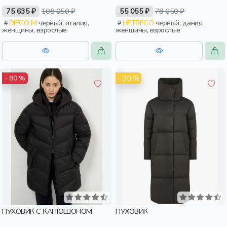
75 635 ₽
108 050 ₽
55 055 ₽
78 650 ₽
DIEGO M
черный, италия,
HETREGO
черный, дания,
женщины, взрослые
женщины, взрослые
- 30 %
- 80 %
ПУХОВИК С КАПЮШОНОМ
ПУХОВИК