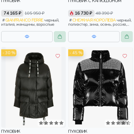
ПУХОВИК
ПУХОВИК С КАПЮШОНОМ
74 165 ₽
105 950 ₽
16 730 ₽
48 390 ₽
GIANFRANCO FERRE
черный,
СНЕЖНАЯ КОРОЛЕВА
черный,
италия, женщины, взрослые
полиэстер, зима, осень, россия,
удлиненные, капюшон, застежка,
утепленные, приталенные,
кнопки, прорези, карман, кулиска,
пояс, женщины, взрослые
- 30 %
- 45 %
ПУХОВИК
ПУХОВИК