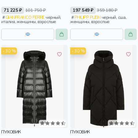
71 225 ₽
101 750 ₽
197 549 ₽
359 180 ₽
GIANFRANCO FERRE
черный,
PHILIPP PLEIN
черный, сша,
италия, женщины, взрослые
женщины, взрослые
- 30 %
- 30 %
ПУХОВИК
ПУХОВИК