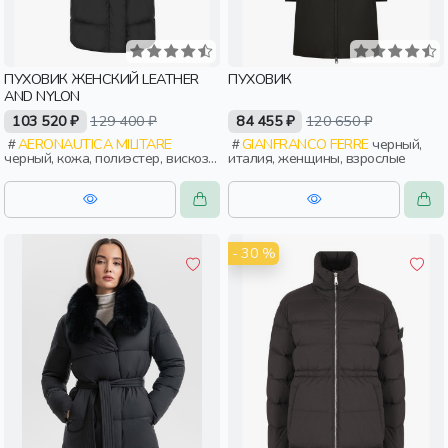
ПУХОВИК ЖЕНСКИЙ LEATHER
ПУХОВИК
AND NYLON
103 520 ₽
129 400 ₽
84 455 ₽
120 650 ₽
AERONAUTICA MILITARE
GIANFRANCO FERRE
черный,
черный, кожа, полиэстер, вискоза,
италия, женщины, взрослые
зима, осень, италия, длинные,
капюшон, застежка, кнопки,
манжета, прорези, воротник,
эластичные, женщины, взрослые
- 30 %