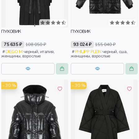
ПУХОВИК
ПУХОВИК
75 635 ₽
108 050 ₽
93 024 ₽
155 040 ₽
DIEGO M
черный, италия,
PHILIPP PLEIN
черный, сша,
женщины, взрослые
женщины, взрослые
- 30 %
- 30 %