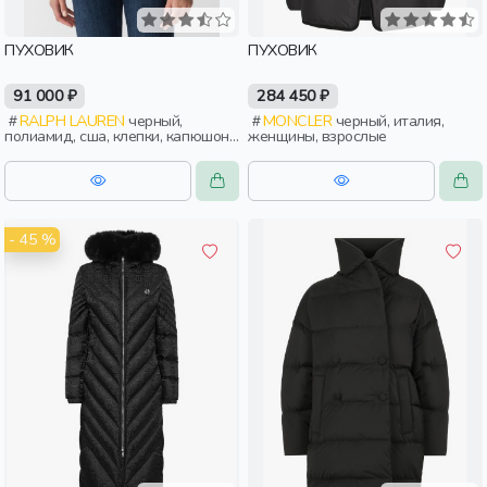
ПУХОВИК
ПУХОВИК
91 000 ₽
284 450 ₽
RALPH LAUREN
черный,
MONCLER
черный, италия,
полиамид, сша, клепки, капюшон,
женщины, взрослые
непромокаемые, женщины,
взрослые
- 45 %