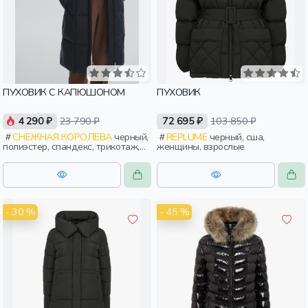
ПУХОВИК С КАПЮШОНОМ
ПУХОВИК
4 290 ₽
23 790 ₽
72 695 ₽
103 850 ₽
СНЕЖНАЯ КОРОЛЕВА
черный,
REPLUME
черный, сша,
полиэстер, спандекс, трикотаж,
женщины, взрослые
зима, осень, россия, женщины,
взрослые
- 30 %
- 45 %