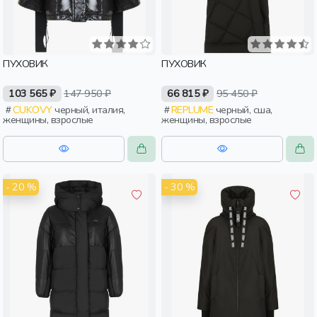
ПУХОВИК
ПУХОВИК
103 565 ₽
147 950 ₽
66 815 ₽
95 450 ₽
CUKOVY
черный, италия,
REPLUME
черный, сша,
женщины, взрослые
женщины, взрослые
- 20 %
- 30 %