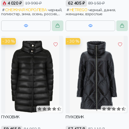
4 020 ₽
19 990 ₽
62 405 ₽
89 150 ₽
СНЕЖНАЯ КОРОЛЕВА
черный,
HETREGO
черный, дания,
полиэстер, зима, осень, россия,
женщины, взрослые
прямые, капюшон, молния,
застежка, утепленные, стеганые,
прорези, карман, женщины,
взрослые
- 30 %
- 30 %
ПУХОВИК
ПУХОВИК