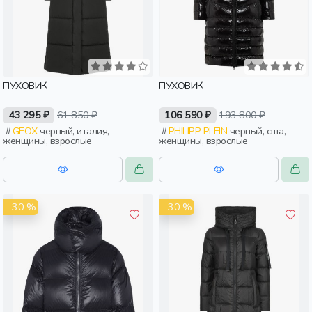
ПУХОВИК
ПУХОВИК
43 295 ₽
61 850 ₽
106 590 ₽
193 800 ₽
GEOX
черный, италия,
PHILIPP PLEIN
черный, сша,
женщины, взрослые
женщины, взрослые
- 30 %
- 30 %