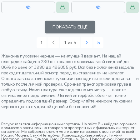
ПОКАЗАТЬ ЕЩЁ
1
1 из 5
5
Женские пуховики черные — наилучший вариант. На нашей
площадке найдено 230 шт товаров с максимальной скидкой до
86% по цене от 3990 до 496055 руб. Вся без исключения модель
проходит детальный осмотр перед выставлением на каталог.
Оплата заказа за женские пуховики проводится после доставки — и
только после личной проверки. Срочная транспортировка груза в
любую точку. Номенклатура еженедельно меняется — ловите
оптимальное предложение. Легкий интерфейс облегчит точно
определить подходящий размер. Оформляйте женские пуховики
черного цвета с удачной ценой и без опасений!
Ресурс является информационным порталом. На сайте Вы найдете огромное
количество оригинальных товаров от проверенных официальных интернет-
магазинов. Мы собрали в одном месте сотни магазинов с доставкой по всей
России: Москва, Санкт-Петербург, Краснодар,Екатеринбург, Нижний
Новгород, Казань, Самара, Омск, Ростов-на-Дону, Новосибирск, Красноярск,