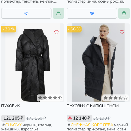
полиэстер, текстиль, нейлон,
полиэстер, зима, осень, россия,
зима, осень, россия, прямые,
капюшон, застежка, утепленные,
капюшон, застежка, утепленные,
стеганые, кнопки, прорези,
стеганые, кнопки, прорези,
карман, воротник, воротник-
карман, воротник, женщины,
стойка, женщины, взрослые
взрослые
- 30 %
- 66 %
ПУХОВИК
ПУХОВИК С КАПЮШОНОМ
121 205 ₽
173 150 ₽
12 140 ₽
35 190 ₽
CUKOVY
черный, италия,
СНЕЖНАЯ КОРОЛЕВА
черный,
женщины, взрослые
полиэстер, трикотаж, зима, осень,