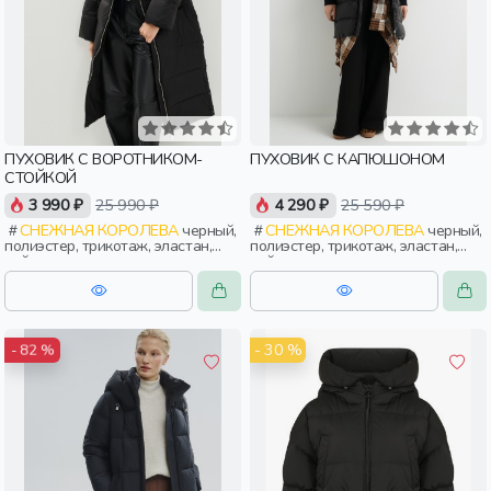
ПУХОВИК С ВОРОТНИКОМ-
ПУХОВИК С КАПЮШОНОМ
СТОЙКОЙ
3 990 ₽
25 990 ₽
4 290 ₽
25 590 ₽
СНЕЖНАЯ КОРОЛЕВА
черный,
СНЕЖНАЯ КОРОЛЕВА
черный,
полиэстер, трикотаж, эластан,
полиэстер, трикотаж, эластан,
нейлон, зима, осень, россия,
нейлон, зима, осень, россия,
прямые, застежка, утепленные,
широкие, прямые, капюшон,
прорези, карман, воротник,
застежка, утепленные, карман,
объемные, воротник-стойка,
объемные, женщины, взрослые
женщины, взрослые
- 30 %
- 82 %