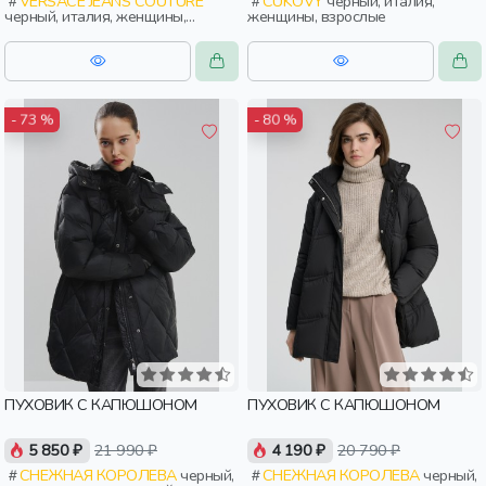
VERSACE JEANS COUTURE
CUKOVY
черный, италия,
черный, италия, женщины,
женщины, взрослые
взрослые
- 73 %
- 80 %
ПУХОВИК С КАПЮШОНОМ
ПУХОВИК С КАПЮШОНОМ
5 850 ₽
21 990 ₽
4 190 ₽
20 790 ₽
СНЕЖНАЯ КОРОЛЕВА
черный,
СНЕЖНАЯ КОРОЛЕВА
черный,