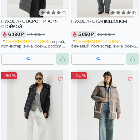
ПУХОВИК С ВОРОТНИКОМ-
ПУХОВИК С КАПЮШОНОМ
СТОЙКОЙ
6 190 ₽
24 990 ₽
5 850 ₽
19 990 ₽
СНЕЖНАЯ КОРОЛЕВА
серый,
СНЕЖНАЯ КОРОЛЕВА
полиэстер, зима, осень, россия,
бежевый, полиэстер, зима, осень,
прямые, застежка, кнопки,
россия, прямые, капюшон,
прорези, карман, воротник,
застежка, утепленные, ворот,
воротник-стойка, женщины,
кнопки, прорези, карман,
взрослые
воротник, воротник-стойка,
женщины, взрослые
- 80 %
- 74 %