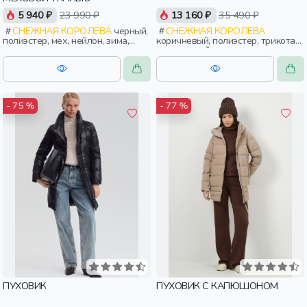
5 940 ₽
23 990 ₽
13 160 ₽
35 490 ₽
СНЕЖНАЯ КОРОЛЕВА
черный,
СНЕЖНАЯ КОРОЛЕВА
полиэстер, мех, нейлон, зима,
коричневый, полиэстер, трикотаж,
осень, россия, прямые, застежка,
эластан, нейлон, зима, осень,
стеганые, прорези, карман,
россия, капюшон, застежка,
воротник, воротник-стойка,
утепленные, кнопки, прорези,
женщины, взрослые
карман, воротник, объемные,
воротник-стойка, женщины,
взрослые
- 75 %
- 77 %
ПУХОВИК
ПУХОВИК С КАПЮШОНОМ