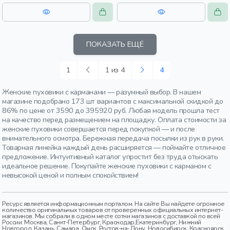
утепленные, стеганые,
прорези, карман, воротник, пояс,
приталенные, карман, кулиска,
женщины, взрослые
пояс, женщины, взрослые
ПОКАЗАТЬ ЕЩЁ
1
1 из 4
4
Женские пуховики с карманами — разумный выбор. В нашем
магазине подобрано 173 шт вариантов с максимальной скидкой до
86% по цене от 3590 до 395920 руб. Любая модель прошла тест
на качество перед размещением на площадку. Оплата стоимости за
женские пуховики совершается перед покупкой — и после
внимательного осмотра. Бережная передача посылки из рук в руки.
Товарная линейка каждый день расширяется — поймайте отличное
предложение. Интуитивный каталог упростит без труда отыскать
идеальное решение. Покупайте женские пуховики с карманом с
невысокой ценой и полным спокойствием!
Ресурс является информационным порталом. На сайте Вы найдете огромное
количество оригинальных товаров от проверенных официальных интернет-
магазинов. Мы собрали в одном месте сотни магазинов с доставкой по всей
России: Москва, Санкт-Петербург, Краснодар,Екатеринбург, Нижний
Новгород, Казань, Самара, Омск, Ростов-на-Дону, Новосибирск, Красноярск,