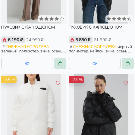
ПУХОВИК С КАПЮШОНОМ
ПУХОВИК С КАПЮШОНОМ
6 190 ₽
24 990 ₽
5 850 ₽
21 990 ₽
СНЕЖНАЯ КОРОЛЕВА
СНЕЖНАЯ КОРОЛЕВА
черный,
зеленый, полиэстер, зима, осень,
полиэстер, нейлон, зима, осень,
россия, капюшон, застежка,
россия, прямые, капюшон,
утепленные, стеганые, прорези,
застежка, утепленные, стеганые,
карман, объемные, женщины,
кнопки, прорези, карман,
взрослые
воротник, женщины, взрослые
- 55 %
- 73 %