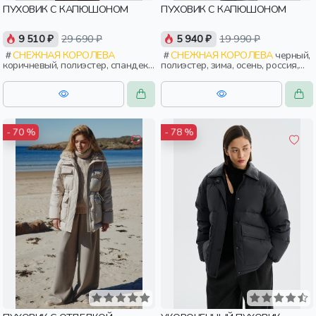
ПУХОВИК С КАПЮШОНОМ
ПУХОВИК С КАПЮШОНОМ
9 510 ₽
29 690 ₽
5 940 ₽
19 990 ₽
СНЕЖНАЯ КОРОЛЕВА
СНЕЖНАЯ КОРОЛЕВА
черный,
коричневый, полиэстер, спандекс,
полиэстер, зима, осень, россия,
вискоза, замша, трикотаж, мех,
прямые, капюшон, застежка,
нейлон, зима, осень, россия,
утепленные, двухсторонние,
прямые, удлиненные, капюшон,
прорези, карман, женщины,
молния, застежка, утепленные,
взрослые
кнопки, прорези, карман,
женщины, взрослые
- 70 %
- 78 %