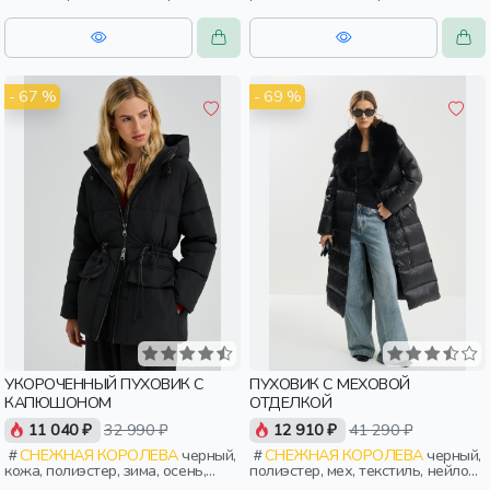
капюшон, застежка, утепленные,
осень, россия, прямые, застежка,
стеганые, прорези, карман,
утепленные, стеганые, прорези,
женщины, взрослые
карман, воротник, женщины,
взрослые
- 67 %
- 69 %
УКОРОЧЕННЫЙ ПУХОВИК С
ПУХОВИК С МЕХОВОЙ
КАПЮШОНОМ
ОТДЕЛКОЙ
11 040 ₽
32 990 ₽
12 910 ₽
41 290 ₽
СНЕЖНАЯ КОРОЛЕВА
черный,
СНЕЖНАЯ КОРОЛЕВА
черный,
кожа, полиэстер, зима, осень,
полиэстер, мех, текстиль, нейлон,
россия, капюшон, застежка,
зима, осень, россия, приталенные,