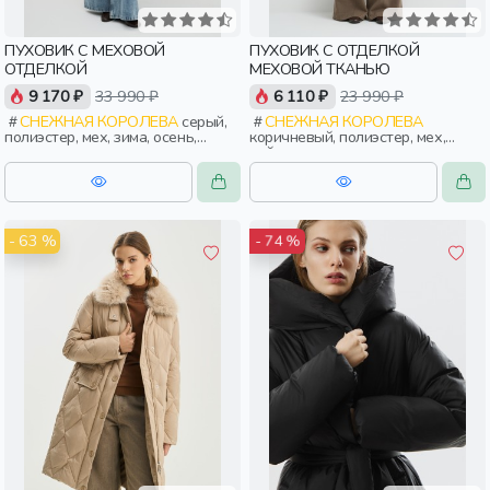
ПУХОВИК С МЕХОВОЙ
ПУХОВИК С ОТДЕЛКОЙ
ОТДЕЛКОЙ
МЕХОВОЙ ТКАНЬЮ
9 170 ₽
33 990 ₽
6 110 ₽
23 990 ₽
СНЕЖНАЯ КОРОЛЕВА
серый,
СНЕЖНАЯ КОРОЛЕВА
полиэстер, мех, зима, осень,
коричневый, полиэстер, мех,
россия, прямые, застежка,
нейлон, зима, осень, россия,
утепленные, стеганые, кнопки,
прямые, короткие, застежка,
прорези, карман, воротник, пояс,
утепленные, стеганые, ворот,
женщины, взрослые
прорези, карман, воротник,
воротник-стойка, женщины,
взрослые
- 63 %
- 74 %