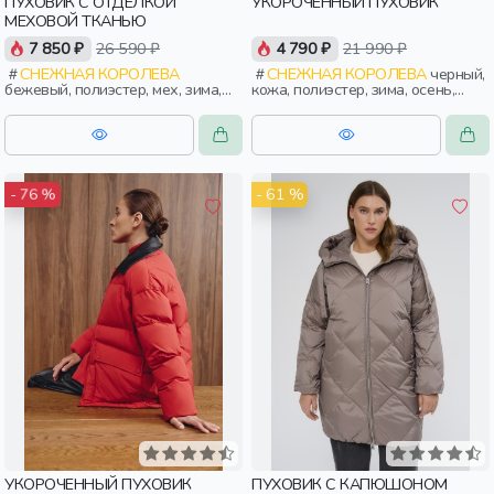
ПУХОВИК С ОТДЕЛКОЙ
УКОРОЧЕННЫЙ ПУХОВИК
МЕХОВОЙ ТКАНЬЮ
7 850 ₽
26 590 ₽
4 790 ₽
21 990 ₽
СНЕЖНАЯ КОРОЛЕВА
СНЕЖНАЯ КОРОЛЕВА
черный,
бежевый, полиэстер, мех, зима,
кожа, полиэстер, зима, осень,
осень, россия, застежка,
россия, прямые, укороченные,
утепленные, приталенные, ворот,
застежка, утепленные, кнопки,
кнопки, карман, кулиска,
клапан, свободные, карман,
воротник, пояс, воротник-стойка,
воротник, женщины, взрослые
женщины, взрослые
- 61 %
- 76 %
УКОРОЧЕННЫЙ ПУХОВИК
ПУХОВИК С КАПЮШОНОМ