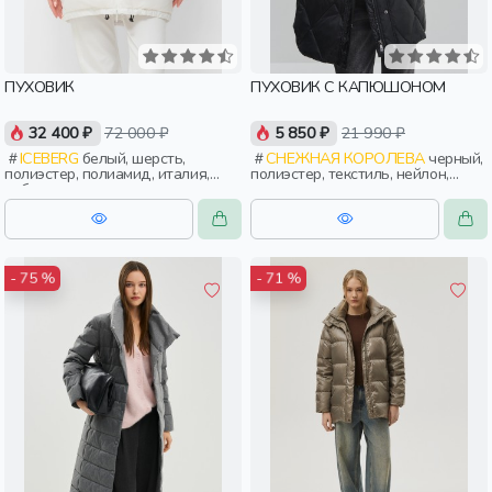
ПУХОВИК
ПУХОВИК С КАПЮШОНОМ
32 400 ₽
72 000 ₽
5 850 ₽
21 990 ₽
ICEBERG
белый, шерсть,
СНЕЖНАЯ КОРОЛЕВА
черный,
полиэстер, полиамид, италия,
полиэстер, текстиль, нейлон,
рубчик, прямые, резинка,
зима, осень, россия, прямые,
длинные, длинный рукав,
капюшон, застежка, утепленные,
манжета, прорези, карман,
стеганые, кнопки, прорези,
воротник, фактурные, воротник-
карман, воротник, женщины,
стойка, женщины, взрослые
взрослые
- 75 %
- 71 %