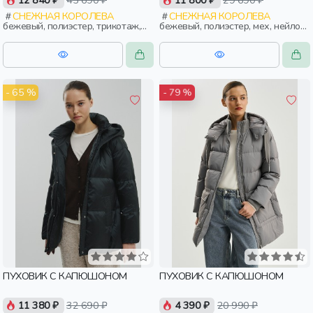
12 840 ₽
45 690 ₽
11 800 ₽
29 690 ₽
СНЕЖНАЯ КОРОЛЕВА
СНЕЖНАЯ КОРОЛЕВА
бежевый, полиэстер, трикотаж,
бежевый, полиэстер, мех, нейлон,
полиамид, зима, осень, россия,
зима, осень, россия, капюшон,
прямые, капюшон, застежка,
застежка, утепленные, стеганые,
утепленные, стеганые, прорези,
прорези, карман, объемные,
карман, женщины, взрослые
женщины, взрослые
- 65 %
- 79 %
ПУХОВИК С КАПЮШОНОМ
ПУХОВИК С КАПЮШОНОМ
11 380 ₽
32 690 ₽
4 390 ₽
20 990 ₽