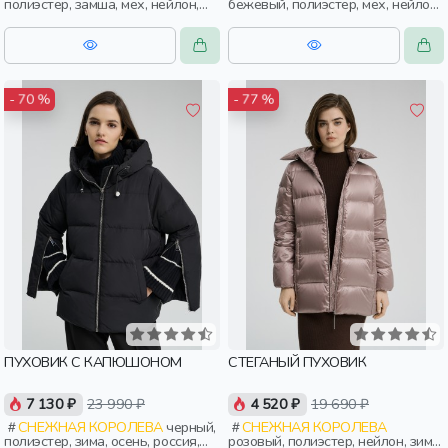
полиэстер, замша, мех, нейлон,
бежевый, полиэстер, мех, нейлон,
зима, осень, россия, прямые,
зима, осень, россия, прямые,
капюшон, застежка, утепленные,
укороченные, застежка,
стеганые, кнопки, карман,
утепленные, ворот, прорези,
воротник, воротник-стойка,
карман, воротник, воротник-
женщины, взрослые
стойка, женщины, взрослые
- 70 %
- 77 %
ПУХОВИК С КАПЮШОНОМ
СТЕГАНЫЙ ПУХОВИК
7 130 ₽
23 990 ₽
4 520 ₽
19 690 ₽
СНЕЖНАЯ КОРОЛЕВА
черный,
СНЕЖНАЯ КОРОЛЕВА
полиэстер, зима, осень, россия,
розовый, полиэстер, нейлон, зима,