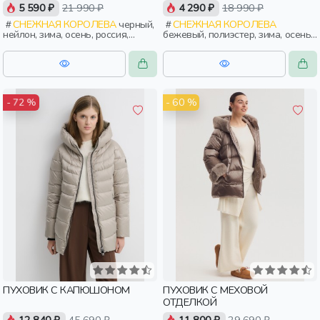
5 590 ₽
21 990 ₽
4 290 ₽
18 990 ₽
СНЕЖНАЯ КОРОЛЕВА
черный,
СНЕЖНАЯ КОРОЛЕВА
нейлон, зима, осень, россия,
бежевый, полиэстер, зима, осень,
прямые, застежка, утепленные,
россия, прямые, капюшон,
кнопки, прорези, карман,
застежка, утепленные, стеганые,
воротник, объемные, воротник-
карман, женщины, взрослые
стойка, женщины, взрослые
- 60 %
- 72 %
ПУХОВИК С КАПЮШОНОМ
ПУХОВИК С МЕХОВОЙ
ОТДЕЛКОЙ