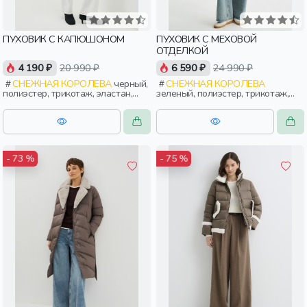
ПУХОВИК С КАПЮШОНОМ
ПУХОВИК С МЕХОВОЙ
ОТДЕЛКОЙ
4 190 ₽
20 990 ₽
6 590 ₽
24 990 ₽
СНЕЖНАЯ КОРОЛЕВА
черный,
СНЕЖНАЯ КОРОЛЕВА
полиэстер, трикотаж, эластан,
зеленый, полиэстер, трикотаж,
зима, осень, россия, прямые,
мех, зима, осень, россия, широкие,
удлиненные, капюшон, застежка,
прямые, удлиненные, застежка,
утепленные, клапан, карман,
карман, воротник, женщины,
женщины, взрослые
взрослые
- 73 %
- 75 %