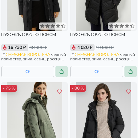
ПУХОВИК С КАПЮШОНОМ
ПУХОВИК С КАПЮШОНОМ
16 730 ₽
48 390 ₽
4 020 ₽
19 990 ₽
СНЕЖНАЯ КОРОЛЕВА
черный,
СНЕЖНАЯ КОРОЛЕВА
черный,
полиэстер, зима, осень, россия,
полиэстер, зима, осень, россия,
удлиненные, капюшон, застежка,
прямые, капюшон, молния,
утепленные, приталенные,
застежка, утепленные, стеганые,
кнопки, прорези, карман, кулиска,
прорези, карман, женщины,
пояс, женщины, взрослые
взрослые
- 75 %
- 80 %