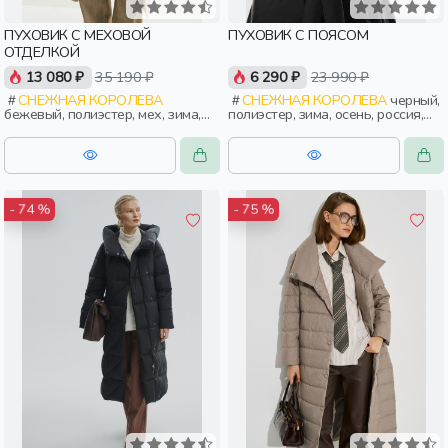
ПУХОВИК С МЕХОВОЙ
ПУХОВИК С ПОЯСОМ
ОТДЕЛКОЙ
13 080 ₽
35 190 ₽
6 290 ₽
23 990 ₽
СНЕЖНАЯ КОРОЛЕВА
СНЕЖНАЯ КОРОЛЕВА
черный,
бежевый, полиэстер, мех, зима,
полиэстер, зима, осень, россия,
осень, россия, прямые, застежка,
капюшон, застежка, утепленные,
утепленные, стеганые, кнопки,
приталенные, кнопки, прорези,
прорези, карман, воротник,
карман, пояс, женщины, взрослые
женщины, взрослые
- 74 %
- 75 %