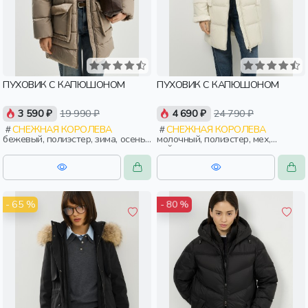
ПУХОВИК С КАПЮШОНОМ
ПУХОВИК С КАПЮШОНОМ
3 590 ₽
19 990 ₽
4 690 ₽
24 790 ₽
СНЕЖНАЯ КОРОЛЕВА
СНЕЖНАЯ КОРОЛЕВА
бежевый, полиэстер, зима, осень,
молочный, полиэстер, мех,
россия, прямые, короткие,
нейлон, зима, осень, россия,
капюшон, застежка, клапан,
прямые, капюшон, застежка,
карман, воротник, воротник-
утепленные, стеганые, прорези,
стойка, женщины, взрослые
карман, женщины, взрослые
- 65 %
- 80 %