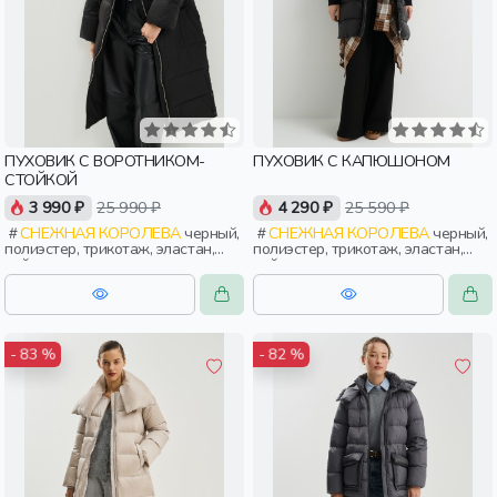
ПУХОВИК С ВОРОТНИКОМ-
ПУХОВИК С КАПЮШОНОМ
СТОЙКОЙ
3 990 ₽
25 990 ₽
4 290 ₽
25 590 ₽
СНЕЖНАЯ КОРОЛЕВА
черный,
СНЕЖНАЯ КОРОЛЕВА
черный,
полиэстер, трикотаж, эластан,
полиэстер, трикотаж, эластан,
нейлон, зима, осень, россия,
нейлон, зима, осень, россия,
прямые, застежка, утепленные,
широкие, прямые, капюшон,
прорези, карман, воротник,
застежка, утепленные, карман,
объемные, воротник-стойка,
объемные, женщины, взрослые
женщины, взрослые
- 83 %
- 82 %