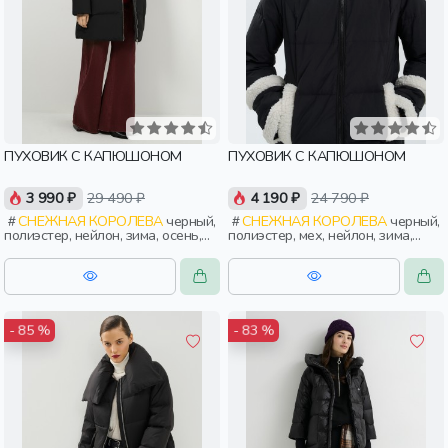
ПУХОВИК С КАПЮШОНОМ
ПУХОВИК С КАПЮШОНОМ
3 990 ₽
29 490 ₽
4 190 ₽
24 790 ₽
СНЕЖНАЯ КОРОЛЕВА
черный,
СНЕЖНАЯ КОРОЛЕВА
черный,
полиэстер, нейлон, зима, осень,
полиэстер, мех, нейлон, зима,
россия, прямые, капюшон,
осень, россия, прямые, капюшон,
застежка, утепленные, прорези,
застежка, утепленные, прорези,
карман, женщины, взрослые
карман, женщины, взрослые
- 85 %
- 83 %