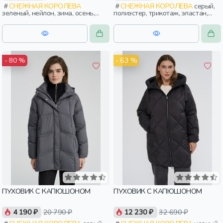
СНЕЖНАЯ КОРОЛЕВА
СНЕЖНАЯ КОРОЛЕВА
серый,
зеленый, нейлон, зима, осень,
полиэстер, трикотаж, эластан,
россия, укороченные, капюшон,
зима, осень, россия, прямые,
застежка, приталенные, кнопки,
удлиненные, капюшон, застежка,
прорези, карман, пояс, женщины,
утепленные, клапан, карман,
взрослые
женщины, взрослые
- 63 %
- 80 %
ПУХОВИК С КАПЮШОНОМ
ПУХОВИК С КАПЮШОНОМ
4 190 ₽
20 790 ₽
12 230 ₽
32 690 ₽