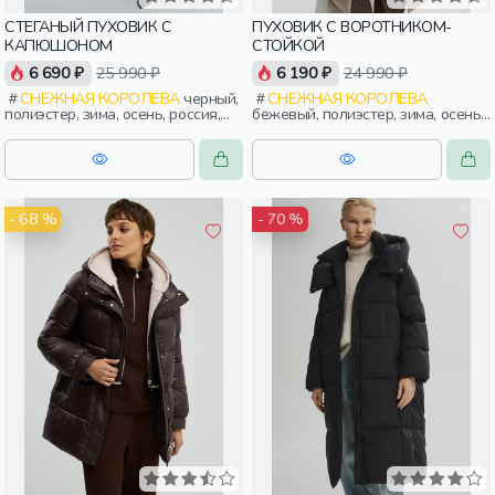
СТЕГАНЫЙ ПУХОВИК С
ПУХОВИК С ВОРОТНИКОМ-
КАПЮШОНОМ
СТОЙКОЙ
6 690 ₽
25 990 ₽
6 190 ₽
24 990 ₽
СНЕЖНАЯ КОРОЛЕВА
черный,
СНЕЖНАЯ КОРОЛЕВА
полиэстер, зима, осень, россия,
бежевый, полиэстер, зима, осень,
прямые, удлиненные, капюшон,
россия, прямые, застежка, кнопки,
застежка, кнопки, прорези,
прорези, карман, воротник,
карман, объемные, женщины,
воротник-стойка, женщины,
взрослые
взрослые
- 68 %
- 70 %