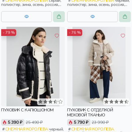
СНЕЖНАЯ КОРОЛЕВА
серый,
СНЕЖНАЯ КОРОЛЕВА
черный,
полиэстер, зима, осень, россия,
полиэстер, зима, осень, россия,
капюшон, застежка, утепленные,
прямые, капюшон, застежка,
стеганые, кнопки, прорези,
утепленные, стеганые, прорези,
карман, воротник, воротник-
карман, женщины, взрослые
стойка, женщины, взрослые
- 79 %
- 76 %
ПУХОВИК С КАПЮШОНОМ
ПУХОВИК С ОТДЕЛКОЙ
МЕХОВОЙ ТКАНЬЮ
5 390 ₽
25 490 ₽
5 790 ₽
23 990 ₽
СНЕЖНАЯ КОРОЛЕВА
черный,
СНЕЖНАЯ КОРОЛЕВА