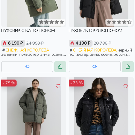
ПУХОВИК С КАПЮШОНОМ
ПУХОВИК С КАПЮШОНОМ
6 190 ₽
24 990 ₽
4 190 ₽
20 790 ₽
СНЕЖНАЯ КОРОЛЕВА
СНЕЖНАЯ КОРОЛЕВА
черный,
зеленый, полиэстер, зима, осень,
полиэстер, зима, осень, россия,
россия, капюшон, застежка,
капюшон, застежка, утепленные,
утепленные, стеганые, прорези,
стеганые, кнопки, прорези,
карман, объемные, женщины,
карман, воротник, воротник-
взрослые
стойка, женщины, взрослые
- 75 %
- 73 %