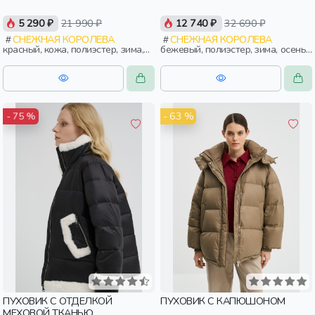
5 290 ₽
21 990 ₽
12 740 ₽
32 690 ₽
СНЕЖНАЯ КОРОЛЕВА
СНЕЖНАЯ КОРОЛЕВА
красный, кожа, полиэстер, зима,
бежевый, полиэстер, зима, осень,
осень, россия, прямые,
россия, прямые, капюшон,
укороченные, застежка,
застежка, утепленные, стеганые,
утепленные, кнопки, клапан,
прорези, карман, женщины,
свободные, карман, воротник,
взрослые
женщины, взрослые
- 63 %
- 75 %
ПУХОВИК С ОТДЕЛКОЙ
ПУХОВИК С КАПЮШОНОМ
МЕХОВОЙ ТКАНЬЮ