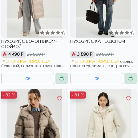
ПУХОВИК С ВОРОТНИКОМ-
ПУХОВИК С КАПЮШОНОМ
СТОЙКОЙ
4 490 ₽
25 990 ₽
3 590 ₽
19 990 ₽
СНЕЖНАЯ КОРОЛЕВА
СНЕЖНАЯ КОРОЛЕВА
серый,
бежевый, полиэстер, трикотаж,
полиэстер, зима, осень, россия,
эластан, нейлон, зима, осень,
прямые, короткие, капюшон,
россия, прямые, застежка,
застежка, клапан, карман,
утепленные, прорези, карман,
воротник, воротник-стойка,
воротник, объемные, воротник-
женщины, взрослые
стойка, женщины, взрослые
- 82 %
- 81 %