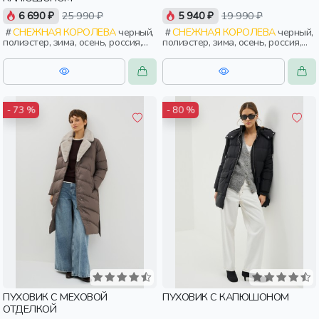
6 690 ₽
25 990 ₽
5 940 ₽
19 990 ₽
СНЕЖНАЯ КОРОЛЕВА
черный,
СНЕЖНАЯ КОРОЛЕВА
черный,
полиэстер, зима, осень, россия,
полиэстер, зима, осень, россия,
прямые, удлиненные, капюшон,
прямые, капюшон, застежка,
застежка, кнопки, прорези,
утепленные, двухсторонние,
карман, объемные, женщины,
прорези, карман, женщины,
взрослые
взрослые
- 73 %
- 80 %
ПУХОВИК С МЕХОВОЙ
ПУХОВИК С КАПЮШОНОМ
ОТДЕЛКОЙ