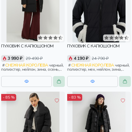
ПУХОВИК С КАПЮШОНОМ
ПУХОВИК С КАПЮШОНОМ
3 990 ₽
29 490 ₽
4 190 ₽
24 790 ₽
СНЕЖНАЯ КОРОЛЕВА
черный,
СНЕЖНАЯ КОРОЛЕВА
черный,
полиэстер, нейлон, зима, осень,
полиэстер, мех, нейлон, зима,
россия, прямые, капюшон,
осень, россия, прямые, капюшон,
застежка, утепленные, прорези,
застежка, утепленные, прорези,
карман, женщины, взрослые
карман, женщины, взрослые
- 85 %
- 83 %