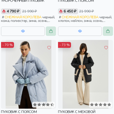
УКОРОЧЕННЫЙ ПУХОВИК
ПУХОВИК С ПОЯСОМ
4 790 ₽
21 990 ₽
6 450 ₽
21 990 ₽
СНЕЖНАЯ КОРОЛЕВА
черный,
СНЕЖНАЯ КОРОЛЕВА
черный,
кожа, полиэстер, зима, осень,
хлопок, нейлон, зима, осень,
россия, прямые, укороченные,
россия, женщины, взрослые
застежка, утепленные, кнопки,
клапан, свободные, карман,
воротник, женщины, взрослые
- 70 %
- 73 %
ПУХОВИК С ПОЯСОМ
ПУХОВИК С МЕХОВОЙ