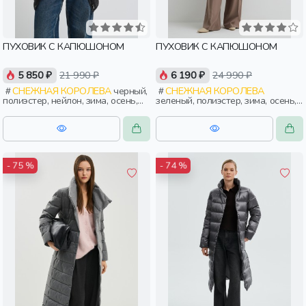
ПУХОВИК С КАПЮШОНОМ
ПУХОВИК С КАПЮШОНОМ
5 850 ₽
21 990 ₽
6 190 ₽
24 990 ₽
СНЕЖНАЯ КОРОЛЕВА
черный,
СНЕЖНАЯ КОРОЛЕВА
полиэстер, нейлон, зима, осень,
зеленый, полиэстер, зима, осень,
россия, прямые, капюшон,
россия, капюшон, застежка,
застежка, утепленные, стеганые,
утепленные, стеганые, прорези,
кнопки, прорези, карман,
карман, объемные, женщины,
воротник, женщины, взрослые
взрослые
- 75 %
- 74 %