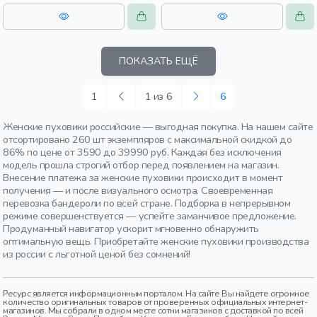
застежка, утепленные, стеганые,
прорези, карман, женщины,
взрослые
ПОКАЗАТЬ ЕЩЁ
1
1 из 6
6
Женские пуховики российские — выгодная покупка. На нашем сайте
отсортировано 260 шт экземпляров с максимальной скидкой до
86% по цене от 3590 до 39990 руб. Каждая без исключения
модель прошла строгий отбор перед появлением на магазин.
Внесение платежа за женские пуховики происходит в момент
получения — и после визуального осмотра. Своевременная
перевозка бандероли по всей стране. Подборка в непрерывном
режиме совершенствуется — успейте заманчивое предложение.
Продуманный навигатор ускорит мгновенно обнаружить
оптимальную вещь. Приобретайте женские пуховики производства
из россии с льготной ценой без сомнений!
Ресурс является информационным порталом. На сайте Вы найдете огромное
количество оригинальных товаров от проверенных официальных интернет-
магазинов. Мы собрали в одном месте сотни магазинов с доставкой по всей