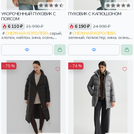
УКОРОЧЕННЫЙ ПУХОВИК С
ПУХОВИК С КАПЮШОНОМ
ПОЯСОМ
6 110 ₽
21 990 ₽
6 190 ₽
24 990 ₽
СНЕЖНАЯ КОРОЛЕВА
серый,
СНЕЖНАЯ КОРОЛЕВА
хлопок, нейлон, зима, осень,
зеленый, полиэстер, зима, осень,
россия, женщины, взрослые
россия, капюшон, застежка,
утепленные, стеганые, прорези,
карман, объемные, женщины,
взрослые
- 75 %
- 74 %