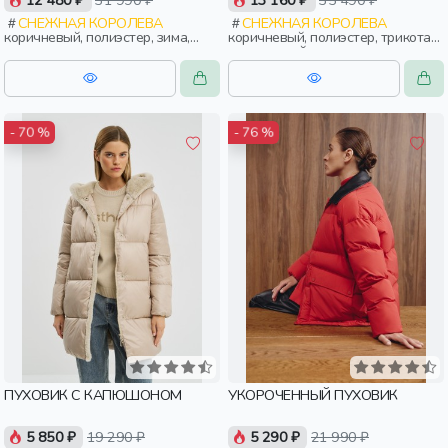
12 480 ₽
31 990 ₽
13 160 ₽
35 490 ₽
СНЕЖНАЯ КОРОЛЕВА
СНЕЖНАЯ КОРОЛЕВА
коричневый, полиэстер, зима,
коричневый, полиэстер, трикотаж,
осень, россия, женщины,
эластан, нейлон, зима, осень,
взрослые
россия, капюшон, застежка,
утепленные, кнопки, прорези,
карман, воротник, объемные,
воротник-стойка, женщины,
взрослые
- 70 %
- 76 %
ПУХОВИК С КАПЮШОНОМ
УКОРОЧЕННЫЙ ПУХОВИК
5 850 ₽
19 290 ₽
5 290 ₽
21 990 ₽