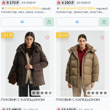
9 170 ₽
33 990 ₽
4 190 ₽
20 990 ₽
СНЕЖНАЯ КОРОЛЕВА
серый,
СНЕЖНАЯ КОРОЛЕВА
черный,
полиэстер, мех, зима, осень,
полиэстер, трикотаж, эластан,
россия, прямые, застежка,
зима, осень, россия, прямые,
утепленные, стеганые, кнопки,
удлиненные, капюшон, застежка,
прорези, карман, воротник, пояс,
утепленные, клапан, карман,
женщины, взрослые
женщины, взрослые
- 61 %
- 63 %
ПУХОВИК С КАПЮШОНОМ
ПУХОВИК С КАПЮШОНОМ