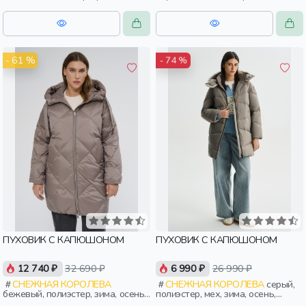
мех, зима, осень, россия, широкие,
осень, россия, женщины,
прямые, удлиненные, застежка,
взрослые
карман, воротник, женщины,
взрослые
- 61 %
- 74 %
ПУХОВИК С КАПЮШОНОМ
ПУХОВИК С КАПЮШОНОМ
12 740 ₽
32 690 ₽
6 990 ₽
26 990 ₽
СНЕЖНАЯ КОРОЛЕВА
СНЕЖНАЯ КОРОЛЕВА
серый,
бежевый, полиэстер, зима, осень,
полиэстер, мех, зима, осень,
россия, прямые, капюшон,
россия, женщины, взрослые