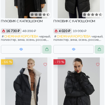
ПУХОВИК С КАПЮШОНОМ
ПУХОВИК С КАПЮШОНОМ
16 730 ₽
48 390 ₽
4 020 ₽
19 990 ₽
СНЕЖНАЯ КОРОЛЕВА
черный,
СНЕЖНАЯ КОРОЛЕВА
черный,
полиэстер, зима, осень, россия,
полиэстер, зима, осень, россия,
удлиненные, капюшон, застежка,
прямые, капюшон, молния,
утепленные, приталенные,
застежка, утепленные, стеганые,
кнопки, прорези, карман, кулиска,
прорези, карман, женщины,
пояс, женщины, взрослые
взрослые
- 66 %
- 73 %