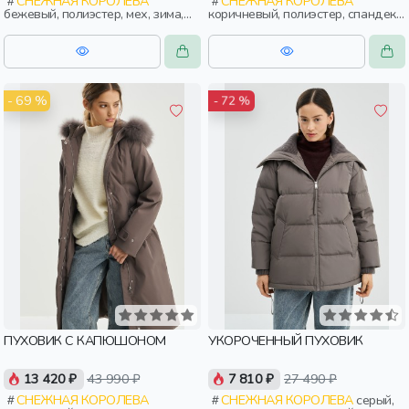
СНЕЖНАЯ КОРОЛЕВА
СНЕЖНАЯ КОРОЛЕВА
бежевый, полиэстер, мех, зима,
коричневый, полиэстер, спандекс,
осень, россия, застежка,
вискоза, замша, трикотаж, мех,
утепленные, приталенные, ворот,
нейлон, зима, осень, россия,
кнопки, карман, кулиска,
прямые, удлиненные, капюшон,
воротник, пояс, воротник-стойка,
молния, застежка, утепленные,
женщины, взрослые
кнопки, прорези, карман,
женщины, взрослые
- 69 %
- 72 %
ПУХОВИК С КАПЮШОНОМ
УКОРОЧЕННЫЙ ПУХОВИК
13 420 ₽
43 990 ₽
7 810 ₽
27 490 ₽
СНЕЖНАЯ КОРОЛЕВА
СНЕЖНАЯ КОРОЛЕВА
серый,