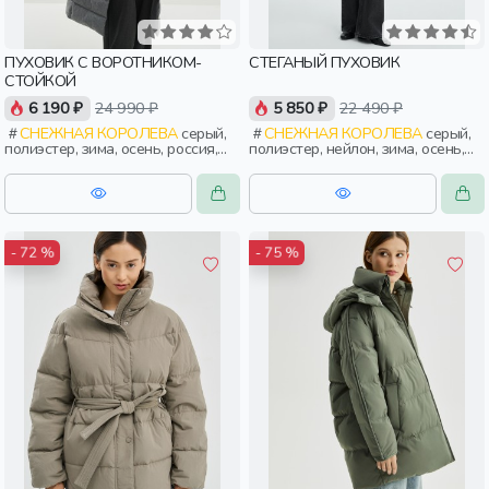
ПУХОВИК С ВОРОТНИКОМ-
СТЕГАНЫЙ ПУХОВИК
СТОЙКОЙ
6 190 ₽
24 990 ₽
5 850 ₽
22 490 ₽
СНЕЖНАЯ КОРОЛЕВА
серый,
СНЕЖНАЯ КОРОЛЕВА
серый,
полиэстер, зима, осень, россия,
полиэстер, нейлон, зима, осень,
прямые, застежка, кнопки,
россия, женщины, взрослые
прорези, карман, воротник,
воротник-стойка, женщины,
взрослые
- 72 %
- 75 %