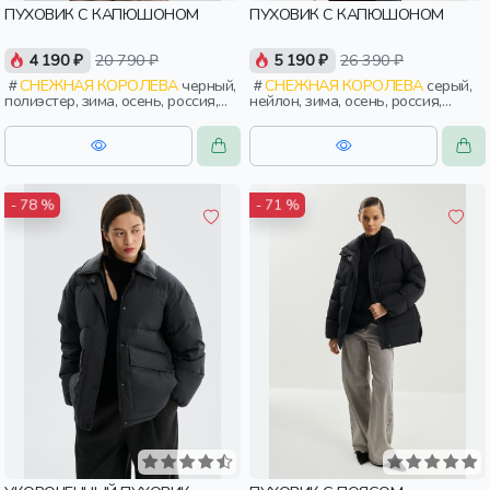
ПУХОВИК С КАПЮШОНОМ
ПУХОВИК С КАПЮШОНОМ
4 190 ₽
20 790 ₽
5 190 ₽
26 390 ₽
СНЕЖНАЯ КОРОЛЕВА
черный,
СНЕЖНАЯ КОРОЛЕВА
серый,
полиэстер, зима, осень, россия,
нейлон, зима, осень, россия,
капюшон, застежка, утепленные,
прямые, капюшон, женщины,
стеганые, кнопки, прорези,
взрослые
карман, воротник, воротник-
стойка, женщины, взрослые
- 78 %
- 71 %