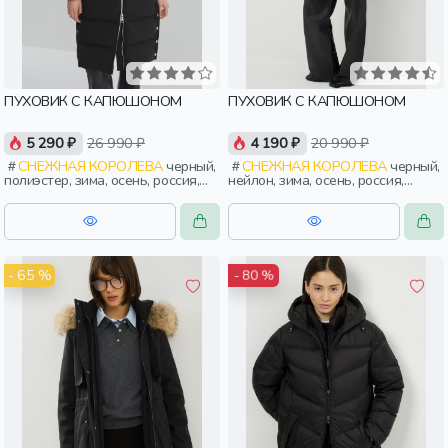
ПУХОВИК С КАПЮШОНОМ
ПУХОВИК С КАПЮШОНОМ
5 290 ₽
26 990 ₽
4 190 ₽
20 990 ₽
СНЕЖНАЯ КОРОЛЕВА
черный,
СНЕЖНАЯ КОРОЛЕВА
черный,
полиэстер, зима, осень, россия,
нейлон, зима, осень, россия,
женщины, взрослые
удлиненные, капюшон, застежка,
утепленные, кнопки, разрез,
воротник, воротник-стойка,
женщины, взрослые
- 65 %
- 80 %