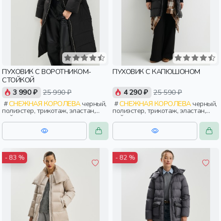
ПУХОВИК С ВОРОТНИКОМ-
ПУХОВИК С КАПЮШОНОМ
СТОЙКОЙ
3 990 ₽
25 990 ₽
4 290 ₽
25 590 ₽
СНЕЖНАЯ КОРОЛЕВА
черный,
СНЕЖНАЯ КОРОЛЕВА
черный,
полиэстер, трикотаж, эластан,
полиэстер, трикотаж, эластан,
нейлон, зима, осень, россия,
нейлон, зима, осень, россия,
прямые, застежка, утепленные,
широкие, прямые, капюшон,
прорези, карман, воротник,
застежка, утепленные, карман,
объемные, воротник-стойка,
объемные, женщины, взрослые
женщины, взрослые
- 83 %
- 82 %