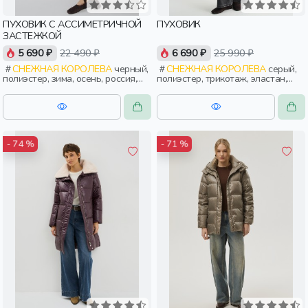
ПУХОВИК С АССИМЕТРИЧНОЙ
ПУХОВИК
ЗАСТЕЖКОЙ
5 690 ₽
22 490 ₽
6 690 ₽
25 990 ₽
СНЕЖНАЯ КОРОЛЕВА
черный,
СНЕЖНАЯ КОРОЛЕВА
серый,
полиэстер, зима, осень, россия,
полиэстер, трикотаж, эластан,
широкие, прямые, застежка,
зима, осень, россия, женщины,
утепленные, кнопки, воротник,
взрослые
воротник-стойка, женщины,
взрослые
- 74 %
- 71 %