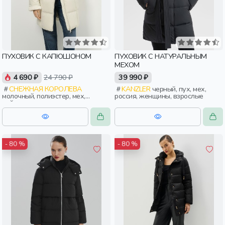
ПУХОВИК С КАПЮШОНОМ
ПУХОВИК С НАТУРАЛЬНЫМ
МЕХОМ
4 690 ₽
24 790 ₽
39 990 ₽
СНЕЖНАЯ КОРОЛЕВА
KANZLER
черный, пух, мех,
молочный, полиэстер, мех,
россия, женщины, взрослые
нейлон, зима, осень, россия,
прямые, капюшон, застежка,
утепленные, стеганые, прорези,
карман, женщины, взрослые
- 80 %
- 80 %