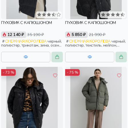
ПУХОВИК С КАПЮШОНОМ
ПУХОВИК С КАПЮШОНОМ
12 140 ₽
35 190 ₽
5 850 ₽
21 990 ₽
СНЕЖНАЯ КОРОЛЕВА
черный,
СНЕЖНАЯ КОРОЛЕВА
черный,
полиэстер, трикотаж, зима, осень,
полиэстер, текстиль, нейлон,
россия, женщины, взрослые
зима, осень, россия, прямые,
капюшон, застежка, утепленные,
стеганые, кнопки, прорези,
карман, воротник, женщины,
взрослые
- 73 %
- 75 %