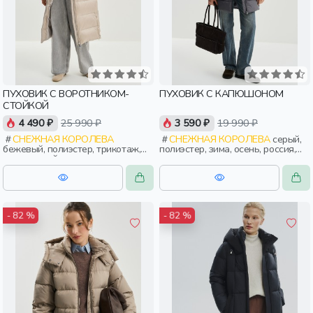
ПУХОВИК С ВОРОТНИКОМ-
ПУХОВИК С КАПЮШОНОМ
СТОЙКОЙ
4 490 ₽
25 990 ₽
3 590 ₽
19 990 ₽
СНЕЖНАЯ КОРОЛЕВА
СНЕЖНАЯ КОРОЛЕВА
серый,
бежевый, полиэстер, трикотаж,
полиэстер, зима, осень, россия,
эластан, нейлон, зима, осень,
прямые, короткие, капюшон,
россия, прямые, застежка,
застежка, клапан, карман,
утепленные, прорези, карман,
воротник, воротник-стойка,
воротник, объемные, воротник-
женщины, взрослые
стойка, женщины, взрослые
- 82 %
- 82 %