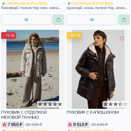
СНЕЖНАЯ КОРОЛЕВА
СНЕЖНАЯ КОРОЛЕВА
бежевый, полиэстер, мех, зима,
красный, кожа, полиэстер, зима,
осень, россия, женщины,
осень, россия, прямые,
взрослые
укороченные, застежка,
утепленные, кнопки, клапан,
свободные, карман, воротник,
женщины, взрослые
- 68 %
- 70 %
ПУХОВИК С ОТДЕЛКОЙ
ПУХОВИК С КАПЮШОНОМ
МЕХОВОЙ ТКАНЬЮ
7 850 ₽
26 590 ₽
9 510 ₽
29 690 ₽