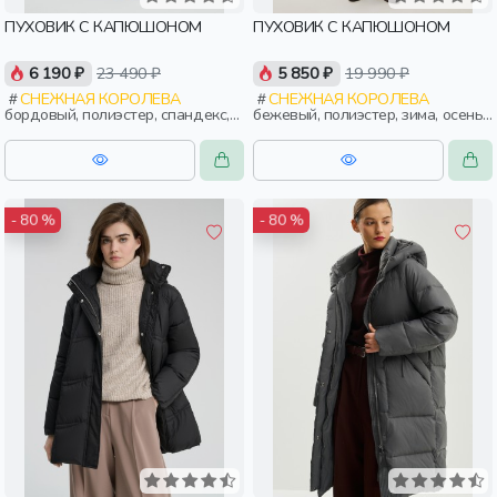
ПУХОВИК С КАПЮШОНОМ
ПУХОВИК С КАПЮШОНОМ
6 190 ₽
23 490 ₽
5 850 ₽
19 990 ₽
СНЕЖНАЯ КОРОЛЕВА
СНЕЖНАЯ КОРОЛЕВА
бордовый, полиэстер, спандекс,
бежевый, полиэстер, зима, осень,
вискоза, трикотаж, мех, зима,
россия, прямые, капюшон,
осень, россия, женщины,
застежка, утепленные, ворот,
взрослые
кнопки, прорези, карман,
воротник, воротник-стойка,
женщины, взрослые
- 80 %
- 80 %