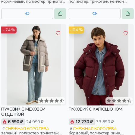
коричневый, полиэстер, трикотаж,
полиэстер, трикотаж, нейлон,
эластан, зима, осень, россия,
зима, осень, россия, женщины,
женщины, взрослые
взрослые
- 64 %
- 74 %
ПУХОВИК С МЕХОВОЙ
ПУХОВИК С КАПЮШОНОМ
ОТДЕЛКОЙ
6 590 ₽
24 990 ₽
12 230 ₽
33 890 ₽
СНЕЖНАЯ КОРОЛЕВА
СНЕЖНАЯ КОРОЛЕВА
зеленый, полиэстер, трикотаж,
бордовый, полиэстер, зима,