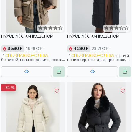
ПУХОВИК С КАПЮШОНОМ
ПУХОВИК С КАПЮШОНОМ
3 590 ₽
19 990 ₽
4 290 ₽
23 790 ₽
СНЕЖНАЯ КОРОЛЕВА
СНЕЖНАЯ КОРОЛЕВА
черный,
бежевый, полиэстер, зима, осень,
полиэстер, спандекс, трикотаж,
россия, прямые, короткие,
зима, осень, россия, женщины,
капюшон, застежка, клапан,
взрослые
карман, воротник, воротник-
стойка, женщины, взрослые
- 81 %