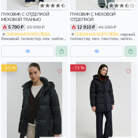
ПУХОВИК С ОТДЕЛКОЙ
ПУХОВИК С МЕХОВОЙ
МЕХОВОЙ ТКАНЬЮ
ОТДЕЛКОЙ
5 790 ₽
23 990 ₽
12 910 ₽
41 290 ₽
СНЕЖНАЯ КОРОЛЕВА
СНЕЖНАЯ КОРОЛЕВА
черный,
бежевый, полиэстер, мех, нейлон,
полиэстер, мех, текстиль, нейлон,
зима, осень, россия, прямые,
зима, осень, россия, приталенные,
укороченные, застежка,
прорези, карман, воротник, пояс,
утепленные, ворот, прорези,
женщины, взрослые
карман, воротник, воротник-
стойка, женщины, взрослые
- 65 %
- 73 %