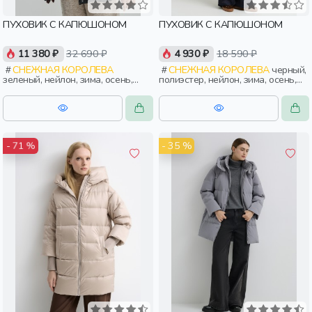
ПУХОВИК С КАПЮШОНОМ
ПУХОВИК С КАПЮШОНОМ
11 380 ₽
32 690 ₽
4 930 ₽
18 590 ₽
СНЕЖНАЯ КОРОЛЕВА
СНЕЖНАЯ КОРОЛЕВА
черный,
зеленый, нейлон, зима, осень,
полиэстер, нейлон, зима, осень,
россия, укороченные, капюшон,
россия, капюшон, застежка,
застежка, приталенные, кнопки,
утепленные, стеганые, прорези,
прорези, карман, пояс, женщины,
карман, пояс, эластичные,
взрослые
женщины, взрослые
- 35 %
- 71 %