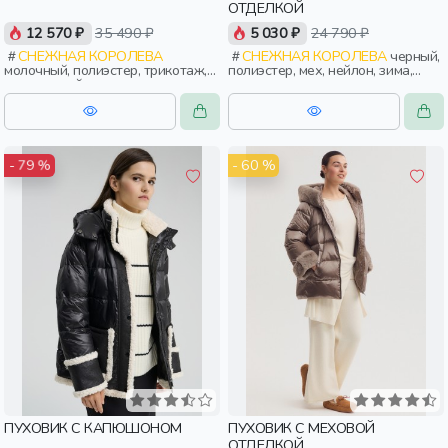
ОТДЕЛКОЙ
12 570 ₽
35 490 ₽
5 030 ₽
24 790 ₽
СНЕЖНАЯ КОРОЛЕВА
СНЕЖНАЯ КОРОЛЕВА
черный,
молочный, полиэстер, трикотаж,
полиэстер, мех, нейлон, зима,
эластан, нейлон, зима, осень,
осень, россия, прямые, капюшон,
россия, капюшон, застежка,
застежка, утепленные, стеганые,
утепленные, стеганые, кнопки,
кнопки, карман, женщины,
прорези, карман, воротник,
взрослые
объемные, воротник-стойка,
женщины, взрослые
- 60 %
- 79 %
ПУХОВИК С КАПЮШОНОМ
ПУХОВИК С МЕХОВОЙ
ОТДЕЛКОЙ