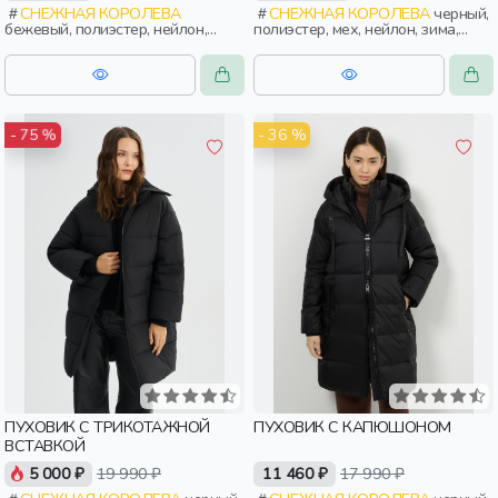
СНЕЖНАЯ КОРОЛЕВА
СНЕЖНАЯ КОРОЛЕВА
черный,
бежевый, полиэстер, нейлон,
полиэстер, мех, нейлон, зима,
зима, осень, россия, прямые,
осень, россия, широкие, застежка,
капюшон, застежка, утепленные,
утепленные, стеганые, кнопки,
стеганые, кнопки, прорези,
прорези, карман, воротник,
карман, воротник, женщины,
женщины, взрослые
взрослые
- 36 %
- 75 %
ПУХОВИК С ТРИКОТАЖНОЙ
ПУХОВИК С КАПЮШОНОМ
ВСТАВКОЙ
5 000 ₽
19 990 ₽
11 460 ₽
17 990 ₽