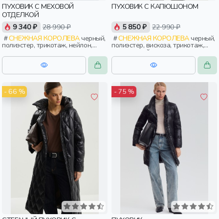
ПУХОВИК С МЕХОВОЙ
ПУХОВИК С КАПЮШОНОМ
ОТДЕЛКОЙ
9 340 ₽
28 990 ₽
5 850 ₽
22 990 ₽
СНЕЖНАЯ КОРОЛЕВА
черный,
СНЕЖНАЯ КОРОЛЕВА
черный,
полиэстер, трикотаж, нейлон,
полиэстер, вискоза, трикотаж,
зима, осень, россия, прямые,
эластан, нейлон, зима, осень,
укороченные, застежка,
россия, прямые, капюшон,
утепленные, стеганые, манжета,
застежка, утепленные, прорези,
прорези, карман, воротник,
карман, женщины, взрослые
классика, женщины, взрослые
- 66 %
- 75 %