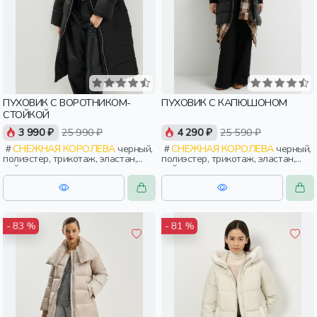
ПУХОВИК С ВОРОТНИКОМ-
ПУХОВИК С КАПЮШОНОМ
СТОЙКОЙ
3 990 ₽
25 990 ₽
4 290 ₽
25 590 ₽
СНЕЖНАЯ КОРОЛЕВА
черный,
СНЕЖНАЯ КОРОЛЕВА
черный,
полиэстер, трикотаж, эластан,
полиэстер, трикотаж, эластан,
нейлон, зима, осень, россия,
нейлон, зима, осень, россия,
прямые, застежка, утепленные,
широкие, прямые, капюшон,
прорези, карман, воротник,
застежка, утепленные, карман,
объемные, воротник-стойка,
объемные, женщины, взрослые
женщины, взрослые
- 83 %
- 81 %