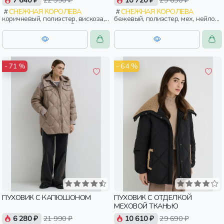
7 640 ₽
22 990 ₽
10 720 ₽
29 690 ₽
СНЕЖНАЯ КОРОЛЕВА
СНЕЖНАЯ КОРОЛЕВА
коричневый, полиэстер, вискоза,
бежевый, полиэстер, мех, нейлон,
трикотаж, эластан, нейлон, зима,
зима, осень, россия, капюшон,
осень, россия, женщины,
застежка, утепленные, стеганые,
взрослые
прорези, карман, объемные,
женщины, взрослые
- 64 %
- 71 %
ПУХОВИК С КАПЮШОНОМ
ПУХОВИК С ОТДЕЛКОЙ
МЕХОВОЙ ТКАНЬЮ
6 280 ₽
21 990 ₽
10 610 ₽
29 690 ₽