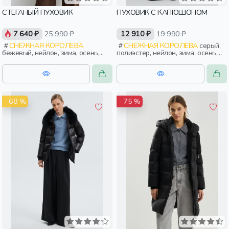
СТЕГАНЫЙ ПУХОВИК
ПУХОВИК С КАПЮШОНОМ
7 640 ₽
25 990 ₽
12 910 ₽
19 990 ₽
СНЕЖНАЯ КОРОЛЕВА
СНЕЖНАЯ КОРОЛЕВА
серый,
бежевый, нейлон, зима, осень,
полиэстер, нейлон, зима, осень,
россия, прямые, застежка,
россия, прямые, удлиненные,
утепленные, стеганые, ворот,
капюшон, застежка, утепленные,
прорези, карман, воротник,
стеганые, прорези, карман,
воротник-стойка, женщины,
воротник, воротник-стойка,
взрослые
женщины, взрослые
- 68 %
- 75 %