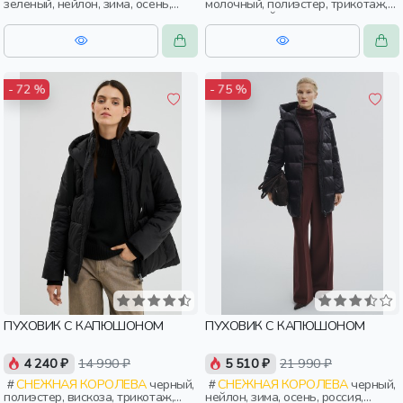
зеленый, нейлон, зима, осень,
молочный, полиэстер, трикотаж,
россия, прямые, капюшон,
эластан, нейлон, зима, осень,
застежка, утепленные, стеганые,
россия, капюшон, застежка,
кнопки, прорези, карман,
утепленные, стеганые, кнопки,
воротник, объемные, воротник-
прорези, карман, воротник,
стойка, женщины, взрослые
объемные, воротник-стойка,
женщины, взрослые
- 72 %
- 75 %
ПУХОВИК С КАПЮШОНОМ
ПУХОВИК С КАПЮШОНОМ
4 240 ₽
14 990 ₽
5 510 ₽
21 990 ₽
СНЕЖНАЯ КОРОЛЕВА
черный,
СНЕЖНАЯ КОРОЛЕВА
черный,
полиэстер, вискоза, трикотаж,
нейлон, зима, осень, россия,