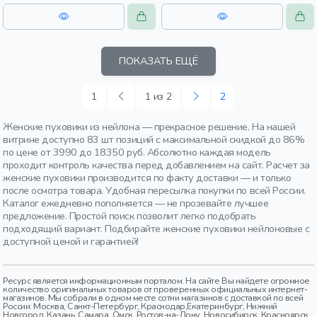
прямые, капюшон, застежка,
манжета, прорези, карман,
утепленные, стеганые, кнопки,
женщины, взрослые
прорези, карман, воротник,
женщины, взрослые
ПОКАЗАТЬ ЕЩЁ
1
1 из 2
2
Женские пуховики из нейлона — прекрасное решение. На нашей
витрине доступно 83 шт позиций с максимальной скидкой до 86%
по цене от 3990 до 18350 руб. Абсолютно каждая модель
проходит контроль качества перед добавлением на сайт. Расчет за
женские пуховики производится по факту доставки — и только
после осмотра товара. Удобная пересылка покупки по всей России.
Каталог ежедневно пополняется — не прозевайте лучшее
предложение. Простой поиск позволит легко подобрать
подходящий вариант. Подбирайте женские пуховики нейлоновые с
доступной ценой и гарантией!
Ресурс является информационным порталом. На сайте Вы найдете огромное
количество оригинальных товаров от проверенных официальных интернет-
магазинов. Мы собрали в одном месте сотни магазинов с доставкой по всей
России: Москва, Санкт-Петербург, Краснодар,Екатеринбург, Нижний
Новгород, Казань, Самара, Омск, Ростов-на-Дону, Новосибирск, Красноярск,