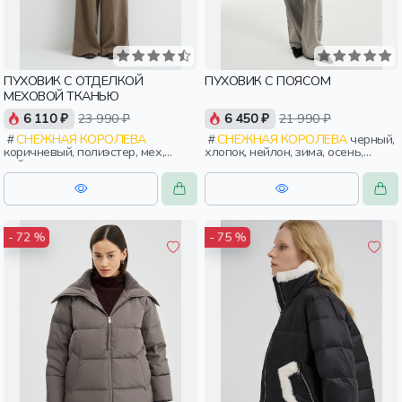
ПУХОВИК С ОТДЕЛКОЙ
ПУХОВИК С ПОЯСОМ
МЕХОВОЙ ТКАНЬЮ
6 110 ₽
23 990 ₽
6 450 ₽
21 990 ₽
СНЕЖНАЯ КОРОЛЕВА
СНЕЖНАЯ КОРОЛЕВА
черный,
коричневый, полиэстер, мех,
хлопок, нейлон, зима, осень,
нейлон, зима, осень, россия,
россия, женщины, взрослые
прямые, короткие, застежка,
утепленные, стеганые, ворот,
прорези, карман, воротник,
воротник-стойка, женщины,
взрослые
- 72 %
- 75 %