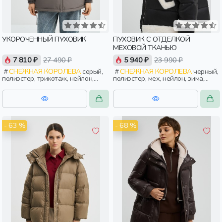
УКОРОЧЕННЫЙ ПУХОВИК
ПУХОВИК С ОТДЕЛКОЙ
МЕХОВОЙ ТКАНЬЮ
7 810 ₽
27 490 ₽
5 940 ₽
23 990 ₽
СНЕЖНАЯ КОРОЛЕВА
серый,
СНЕЖНАЯ КОРОЛЕВА
черный,
полиэстер, трикотаж, нейлон,
полиэстер, мех, нейлон, зима,
зима, осень, россия, женщины,
осень, россия, прямые, застежка,
взрослые
стеганые, прорези, карман,
воротник, воротник-стойка,
женщины, взрослые
- 63 %
- 68 %