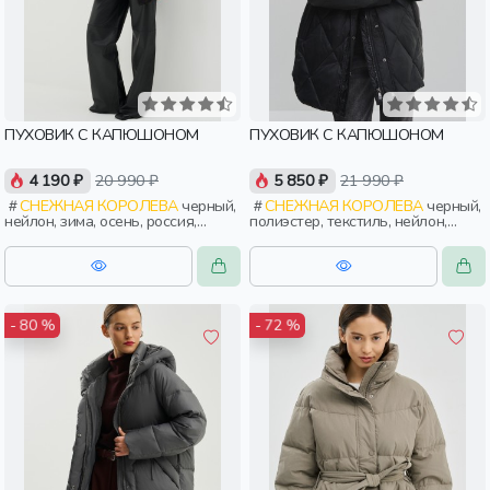
ПУХОВИК С КАПЮШОНОМ
ПУХОВИК С КАПЮШОНОМ
4 190 ₽
20 990 ₽
5 850 ₽
21 990 ₽
СНЕЖНАЯ КОРОЛЕВА
черный,
СНЕЖНАЯ КОРОЛЕВА
черный,
нейлон, зима, осень, россия,
полиэстер, текстиль, нейлон,
удлиненные, капюшон, застежка,
зима, осень, россия, прямые,
утепленные, кнопки, разрез,
капюшон, застежка, утепленные,
воротник, воротник-стойка,
стеганые, кнопки, прорези,
женщины, взрослые
карман, воротник, женщины,
взрослые
- 80 %
- 72 %