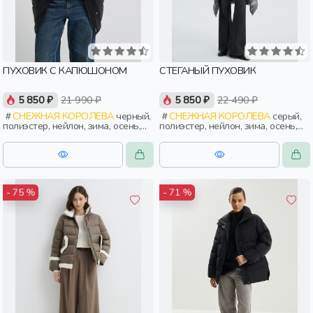
ПУХОВИК С КАПЮШОНОМ
СТЕГАНЫЙ ПУХОВИК
5 850 ₽
21 990 ₽
5 850 ₽
22 490 ₽
СНЕЖНАЯ КОРОЛЕВА
черный,
СНЕЖНАЯ КОРОЛЕВА
серый,
полиэстер, нейлон, зима, осень,
полиэстер, нейлон, зима, осень,
россия, прямые, капюшон,
россия, женщины, взрослые
застежка, утепленные, стеганые,
кнопки, прорези, карман,
воротник, женщины, взрослые
- 75 %
- 71 %