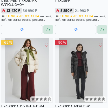
СТЕГАНЫЙ ПУХОВИК С
ПУХОВИК
КАПЮШОНОМ
13 420 ₽
39 990 ₽
5 590 ₽
21 990 ₽
СНЕЖНАЯ КОРОЛЕВА
черный,
СНЕЖНАЯ КОРОЛЕВА
черный,
нейлон, зима, осень, россия,
нейлон, зима, осень, россия,
прямые, удлиненные, капюшон,
прямые, застежка, утепленные,
застежка, утепленные, стеганые,
кнопки, прорези, карман,
прорези, карман, женщины,
воротник, объемные, воротник-
взрослые
стойка, женщины, взрослые
- 65 %
- 80 %
ПУХОВИК С КАПЮШОНОМ
ПУХОВИК С МЕХОВОЙ