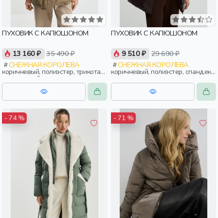
ПУХОВИК С КАПЮШОНОМ
ПУХОВИК С КАПЮШОНОМ
13 160 ₽
35 490 ₽
9 510 ₽
29 690 ₽
СНЕЖНАЯ КОРОЛЕВА
СНЕЖНАЯ КОРОЛЕВА
коричневый, полиэстер, трикотаж,
коричневый, полиэстер, спандекс,
эластан, нейлон, зима, осень,
вискоза, замша, трикотаж, мех,
россия, капюшон, застежка,
нейлон, зима, осень, россия,
утепленные, кнопки, прорези,
прямые, удлиненные, капюшон,
карман, воротник, объемные,
молния, застежка, утепленные,
воротник-стойка, женщины,
кнопки, прорези, карман,
взрослые
женщины, взрослые
- 74 %
- 71 %