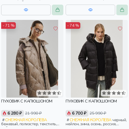
эластан, нейлон, зима, осень,
прямые, капюшон, застежка,
россия, прямые, капюшон,
утепленные, стеганые, прорези,
застежка, утепленные, воротник,
карман, женщины, взрослые
воротник-стойка, женщины,
взрослые
- 71 %
- 74 %
ПУХОВИК С КАПЮШОНОМ
ПУХОВИК С КАПЮШОНОМ
6 280 ₽
21 990 ₽
6 700 ₽
25 990 ₽
СНЕЖНАЯ КОРОЛЕВА
СНЕЖНАЯ КОРОЛЕВА
черный,
бежевый, полиэстер, текстиль,
нейлон, зима, осень, россия,
нейлон, зима, осень, россия,
прямые, капюшон, застежка,