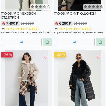
ПУХОВИК С МЕХОВОЙ
ПУХОВИК С КАПЮШОНОМ
ОТДЕЛКОЙ
7 490 ₽
28 990 ₽
6 280 ₽
21 990 ₽
СНЕЖНАЯ КОРОЛЕВА
СНЕЖНАЯ КОРОЛЕВА
зеленый, полиэстер, мех, нейлон,
коричневый, нейлон, зима, осень,
зима, осень, россия, широкие,
россия, прямые, капюшон,
молния, утепленные,
застежка, утепленные, стеганые,
приталенные, карман, воротник,
прорези, карман, женщины,
пояс, женщины, взрослые
взрослые
- 69 %
- 76 %