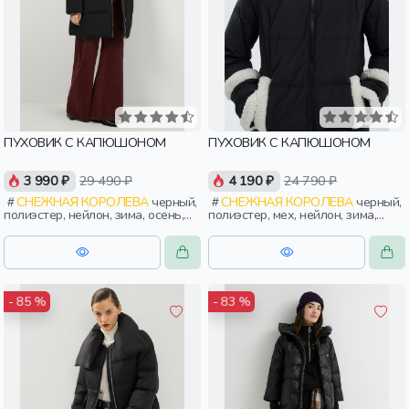
ПУХОВИК С КАПЮШОНОМ
ПУХОВИК С КАПЮШОНОМ
3 990 ₽
29 490 ₽
4 190 ₽
24 790 ₽
СНЕЖНАЯ КОРОЛЕВА
черный,
СНЕЖНАЯ КОРОЛЕВА
черный,
полиэстер, нейлон, зима, осень,
полиэстер, мех, нейлон, зима,
россия, прямые, капюшон,
осень, россия, прямые, капюшон,
застежка, утепленные, прорези,
застежка, утепленные, прорези,
карман, женщины, взрослые
карман, женщины, взрослые
- 85 %
- 83 %