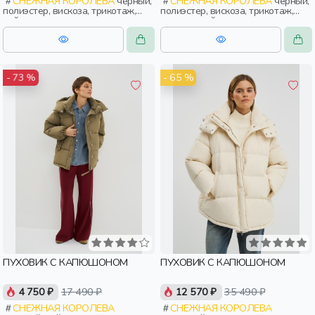
СНЕЖНАЯ КОРОЛЕВА
черный,
СНЕЖНАЯ КОРОЛЕВА
черный,
полиэстер, вискоза, трикотаж,
полиэстер, вискоза, трикотаж,
нейлон, зима, осень, россия,
эластан, нейлон, зима, осень,
прямые, удлиненные, молния,
россия, прямые, капюшон,
застежка, утепленные, прорези,
застежка, утепленные, стеганые,
карман, воротник, воротник-
прорези, карман, воротник,
стойка, женщины, взрослые
воротник-стойка, женщины,
взрослые
- 65 %
- 73 %
ПУХОВИК С КАПЮШОНОМ
ПУХОВИК С КАПЮШОНОМ
4 750 ₽
17 490 ₽
12 570 ₽
35 490 ₽
СНЕЖНАЯ КОРОЛЕВА
СНЕЖНАЯ КОРОЛЕВА