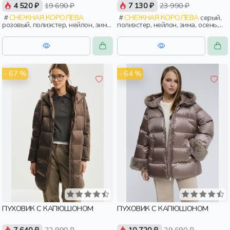
4 520 ₽
19 690 ₽
7 130 ₽
23 990 ₽
СНЕЖНАЯ КОРОЛЕВА
СНЕЖНАЯ КОРОЛЕВА
серый,
розовый, полиэстер, нейлон, зима,
полиэстер, нейлон, зима, осень,
осень, россия, прямые, застежка,
россия, женщины, взрослые
утепленные, стеганые, прорези,
карман, воротник, женщины,
взрослые
- 67 %
- 64 %
ПУХОВИК С КАПЮШОНОМ
ПУХОВИК С КАПЮШОНОМ