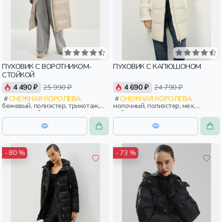
ПУХОВИК С ВОРОТНИКОМ-
ПУХОВИК С КАПЮШОНОМ
СТОЙКОЙ
4 490 ₽
25 990 ₽
4 690 ₽
24 790 ₽
СНЕЖНАЯ КОРОЛЕВА
СНЕЖНАЯ КОРОЛЕВА
бежевый, полиэстер, трикотаж,
молочный, полиэстер, мех,
эластан, нейлон, зима, осень,
нейлон, зима, осень, россия,
россия, прямые, застежка,
прямые, капюшон, застежка,
утепленные, прорези, карман,
утепленные, стеганые, прорези,
воротник, объемные, воротник-
карман, женщины, взрослые
стойка, женщины, взрослые
- 80 %
- 73 %