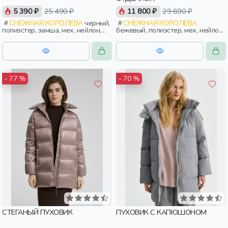
5 390 ₽
25 490 ₽
11 800 ₽
29 690 ₽
СНЕЖНАЯ КОРОЛЕВА
черный,
СНЕЖНАЯ КОРОЛЕВА
полиэстер, замша, мех, нейлон,
бежевый, полиэстер, мех, нейлон,
зима, осень, россия, прямые,
зима, осень, россия, капюшон,
капюшон, застежка, утепленные,
застежка, утепленные, стеганые,
стеганые, кнопки, карман,
прорези, карман, объемные,
воротник, воротник-стойка,
женщины, взрослые
женщины, взрослые
- 77 %
- 70 %
СТЕГАНЫЙ ПУХОВИК
ПУХОВИК С КАПЮШОНОМ