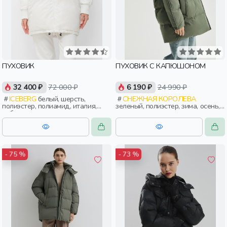
ПУХОВИК
ПУХОВИК С КАПЮШОНОМ
32 400 ₽
72 000 ₽
6 190 ₽
24 990 ₽
ICEBERG
белый, шерсть,
СНЕЖНАЯ КОРОЛЕВА
полиэстер, полиамид, италия,
зеленый, полиэстер, зима, осень,
рубчик, прямые, резинка,
россия, капюшон, застежка,
длинные, длинный рукав,
утепленные, стеганые, прорези,
манжета, прорези, карман,
карман, объемные, женщины,
воротник, фактурные, воротник-
взрослые
стойка, женщины, взрослые
- 75 %
- 73 %