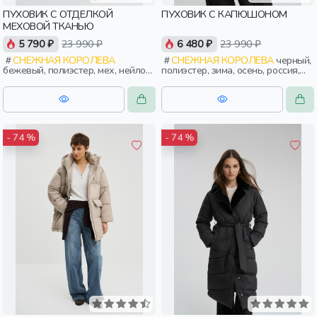
ПУХОВИК С ОТДЕЛКОЙ
ПУХОВИК С КАПЮШОНОМ
МЕХОВОЙ ТКАНЬЮ
5 790 ₽
23 990 ₽
6 480 ₽
23 990 ₽
СНЕЖНАЯ КОРОЛЕВА
СНЕЖНАЯ КОРОЛЕВА
черный,
бежевый, полиэстер, мех, нейлон,
полиэстер, зима, осень, россия,
зима, осень, россия, прямые,
капюшон, застежка, утепленные,
укороченные, застежка,
стеганые, прорези, карман,
утепленные, ворот, прорези,
женщины, взрослые
карман, воротник, воротник-
стойка, женщины, взрослые
- 74 %
- 74 %