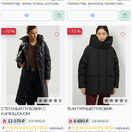
полиэстер, зима, осень, россия,
полиэстер, вискоза, трикотаж,
прямые, капюшон, застежка,
эластан, нейлон, зима, осень,
утепленные, стеганые, прорези,
россия, прямые, капюшон,
карман, женщины, взрослые
застежка, утепленные, прорези,
карман, женщины, взрослые
- 70 %
- 73 %
СТЕГАНЫЙ ПУХОВИК С
ФАКТУРНЫЙ ПУХОВИК
КАПЮШОНОМ
12 070 ₽
39 990 ₽
6 690 ₽
24 890 ₽
СНЕЖНАЯ КОРОЛЕВА
черный,
СНЕЖНАЯ КОРОЛЕВА
черный,