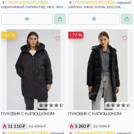
СНЕЖНАЯ КОРОЛЕВА
СНЕЖНАЯ КОРОЛЕВА
черный,
коричневый, полиэстер, мех, зима,
нейлон, зима, осень, россия,
осень, россия, застежка,
прямые, застежка, утепленные,
утепленные, приталенные, ворот,
кнопки, прорези, карман,
кнопки, прорези, карман, кулиска,
воротник, объемные, воротник-
воротник, пояс, женщины,
стойка, женщины, взрослые
взрослые
- 66 %
- 77 %
ПУХОВИК С КАПЮШОНОМ
ПУХОВИК С КАПЮШОНОМ
11 110 ₽
32 690 ₽
5 260 ₽
22 990 ₽
СНЕЖНАЯ КОРОЛЕВА
черный,
СНЕЖНАЯ КОРОЛЕВА
черный,