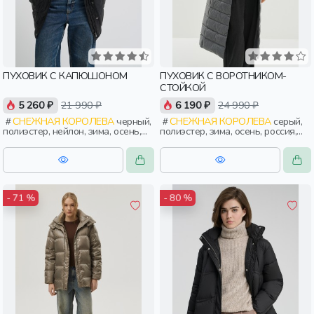
ПУХОВИК С КАПЮШОНОМ
ПУХОВИК С ВОРОТНИКОМ-
СТОЙКОЙ
5 260 ₽
21 990 ₽
6 190 ₽
24 990 ₽
СНЕЖНАЯ КОРОЛЕВА
черный,
СНЕЖНАЯ КОРОЛЕВА
серый,
полиэстер, нейлон, зима, осень,
полиэстер, зима, осень, россия,
россия, прямые, капюшон,
прямые, застежка, кнопки,
застежка, утепленные, стеганые,
прорези, карман, воротник,
кнопки, прорези, карман,
воротник-стойка, женщины,
воротник, женщины, взрослые
взрослые
- 71 %
- 80 %