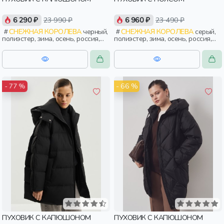
6 290 ₽
23 990 ₽
6 960 ₽
23 490 ₽
СНЕЖНАЯ КОРОЛЕВА
черный,
СНЕЖНАЯ КОРОЛЕВА
серый,
полиэстер, зима, осень, россия,
полиэстер, зима, осень, россия,
капюшон, застежка, утепленные,
укороченные, застежка,
приталенные, кнопки, прорези,
утепленные, приталенные,
карман, пояс, женщины, взрослые
кнопки, прорези, карман,
воротник, пояс, женщины,
взрослые
- 66 %
- 77 %
ПУХОВИК С КАПЮШОНОМ
ПУХОВИК С КАПЮШОНОМ