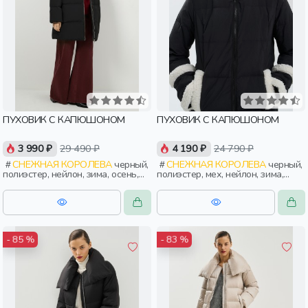
ПУХОВИК С КАПЮШОНОМ
ПУХОВИК С КАПЮШОНОМ
3 990 ₽
29 490 ₽
4 190 ₽
24 790 ₽
СНЕЖНАЯ КОРОЛЕВА
черный,
СНЕЖНАЯ КОРОЛЕВА
черный,
полиэстер, нейлон, зима, осень,
полиэстер, мех, нейлон, зима,
россия, прямые, капюшон,
осень, россия, прямые, капюшон,
застежка, утепленные, прорези,
застежка, утепленные, прорези,
карман, женщины, взрослые
карман, женщины, взрослые
- 85 %
- 83 %