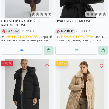
СТЕГАНЫЙ ПУХОВИК С
ПУХОВИК С ПОЯСОМ
КАПЮШОНОМ
6 690 ₽
25 990 ₽
6 290 ₽
23 990 ₽
СНЕЖНАЯ КОРОЛЕВА
черный,
СНЕЖНАЯ КОРОЛЕВА
черный,
полиэстер, зима, осень, россия,
полиэстер, зима, осень, россия,
прямые, удлиненные, капюшон,
капюшон, застежка, утепленные,
застежка, кнопки, прорези,
приталенные, кнопки, прорези,
карман, объемные, женщины,
карман, пояс, женщины, взрослые
взрослые
- 67 %
- 70 %