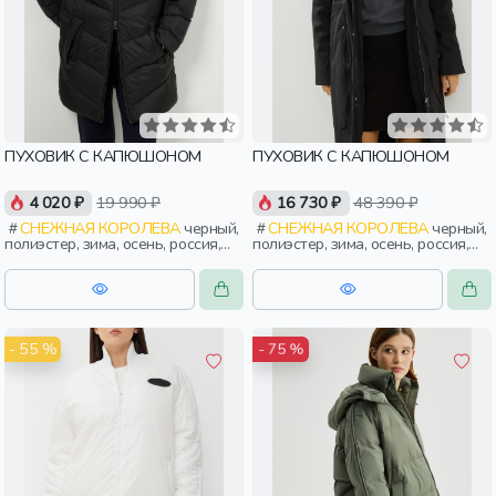
ПУХОВИК С КАПЮШОНОМ
ПУХОВИК С КАПЮШОНОМ
4 020 ₽
19 990 ₽
16 730 ₽
48 390 ₽
СНЕЖНАЯ КОРОЛЕВА
черный,
СНЕЖНАЯ КОРОЛЕВА
черный,
полиэстер, зима, осень, россия,
полиэстер, зима, осень, россия,
прямые, капюшон, молния,
удлиненные, капюшон, застежка,
застежка, утепленные, стеганые,
утепленные, приталенные,
прорези, карман, женщины,
кнопки, прорези, карман, кулиска,
взрослые
пояс, женщины, взрослые
- 55 %
- 75 %