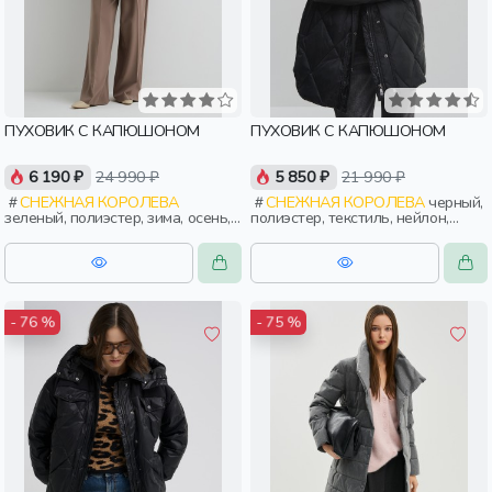
ПУХОВИК С КАПЮШОНОМ
ПУХОВИК С КАПЮШОНОМ
6 190 ₽
24 990 ₽
5 850 ₽
21 990 ₽
СНЕЖНАЯ КОРОЛЕВА
СНЕЖНАЯ КОРОЛЕВА
черный,
зеленый, полиэстер, зима, осень,
полиэстер, текстиль, нейлон,
россия, капюшон, застежка,
зима, осень, россия, прямые,
утепленные, стеганые, прорези,
капюшон, застежка, утепленные,
карман, объемные, женщины,
стеганые, кнопки, прорези,
взрослые
карман, воротник, женщины,
взрослые
- 76 %
- 75 %