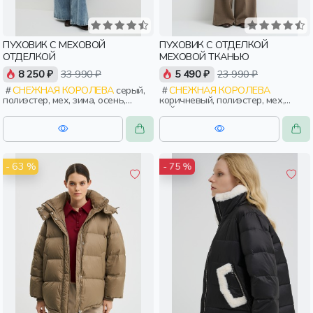
ПУХОВИК С МЕХОВОЙ
ПУХОВИК С ОТДЕЛКОЙ
ОТДЕЛКОЙ
МЕХОВОЙ ТКАНЬЮ
8 250 ₽
33 990 ₽
5 490 ₽
23 990 ₽
СНЕЖНАЯ КОРОЛЕВА
серый,
СНЕЖНАЯ КОРОЛЕВА
полиэстер, мех, зима, осень,
коричневый, полиэстер, мех,
россия, прямые, застежка,
нейлон, зима, осень, россия,
утепленные, стеганые, кнопки,
прямые, короткие, застежка,
прорези, карман, воротник, пояс,
утепленные, стеганые, ворот,
женщины, взрослые
прорези, карман, воротник,
воротник-стойка, женщины,
взрослые
- 63 %
- 75 %