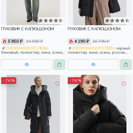
ПУХОВИК С КАПЮШОНОМ
ПУХОВИК С КАПЮШОНОМ
5 850 ₽
19 990 ₽
4 190 ₽
20 790 ₽
СНЕЖНАЯ КОРОЛЕВА
СНЕЖНАЯ КОРОЛЕВА
черный,
бежевый, полиэстер, зима, осень,
полиэстер, зима, осень, россия,
россия, прямые, капюшон,
капюшон, застежка, утепленные,
застежка, утепленные, ворот,
стеганые, кнопки, прорези,
кнопки, прорези, карман,
карман, воротник, воротник-
воротник, воротник-стойка,
стойка, женщины, взрослые
женщины, взрослые
- 74 %
- 74 %