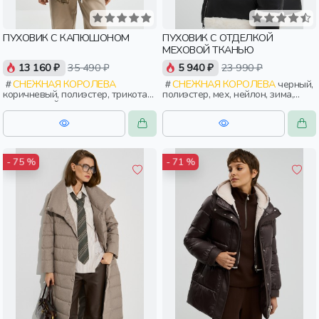
ПУХОВИК С КАПЮШОНОМ
ПУХОВИК С ОТДЕЛКОЙ
МЕХОВОЙ ТКАНЬЮ
13 160 ₽
35 490 ₽
5 940 ₽
23 990 ₽
СНЕЖНАЯ КОРОЛЕВА
СНЕЖНАЯ КОРОЛЕВА
черный,
коричневый, полиэстер, трикотаж,
полиэстер, мех, нейлон, зима,
эластан, нейлон, зима, осень,
осень, россия, прямые, застежка,
россия, капюшон, застежка,
стеганые, прорези, карман,
утепленные, кнопки, прорези,
воротник, воротник-стойка,
карман, воротник, объемные,
женщины, взрослые
воротник-стойка, женщины,
взрослые
- 75 %
- 71 %