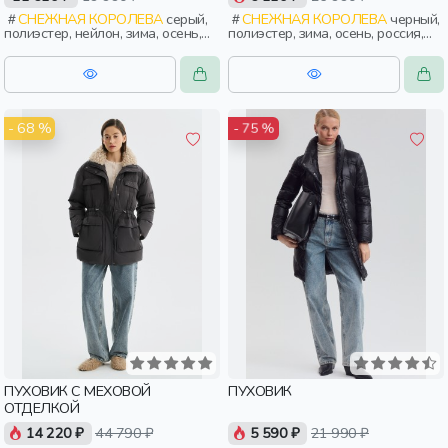
СНЕЖНАЯ КОРОЛЕВА
серый,
СНЕЖНАЯ КОРОЛЕВА
черный,
полиэстер, нейлон, зима, осень,
полиэстер, зима, осень, россия,
россия, прямые, удлиненные,
застежка, приталенные, кнопки,
капюшон, застежка, утепленные,
прорези, карман, воротник, пояс,
стеганые, прорези, карман,
объемные, женщины, взрослые
воротник, воротник-стойка,
женщины, взрослые
- 68 %
- 75 %
ПУХОВИК С МЕХОВОЙ
ПУХОВИК
ОТДЕЛКОЙ
14 220 ₽
44 790 ₽
5 590 ₽
21 990 ₽