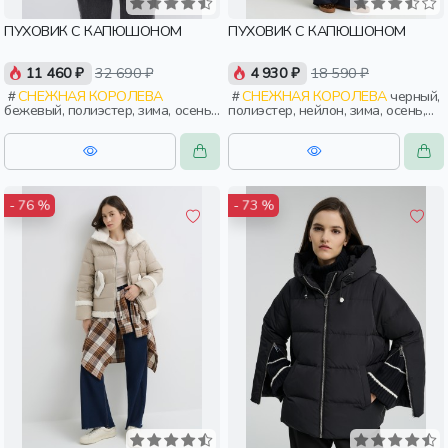
ПУХОВИК С КАПЮШОНОМ
ПУХОВИК С КАПЮШОНОМ
11 460 ₽
32 690 ₽
4 930 ₽
18 590 ₽
СНЕЖНАЯ КОРОЛЕВА
СНЕЖНАЯ КОРОЛЕВА
черный,
бежевый, полиэстер, зима, осень,
полиэстер, нейлон, зима, осень,
россия, прямые, капюшон,
россия, капюшон, застежка,
застежка, утепленные, стеганые,
утепленные, стеганые, прорези,
прорези, карман, женщины,
карман, пояс, эластичные,
взрослые
женщины, взрослые
- 76 %
- 73 %