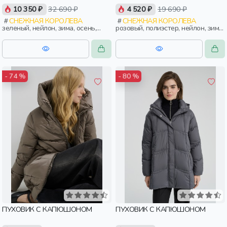
10 350 ₽
32 690 ₽
4 520 ₽
19 690 ₽
СНЕЖНАЯ КОРОЛЕВА
СНЕЖНАЯ КОРОЛЕВА
зеленый, нейлон, зима, осень,
розовый, полиэстер, нейлон, зима,
россия, укороченные, капюшон,
осень, россия, прямые, застежка,
застежка, приталенные, кнопки,
утепленные, стеганые, прорези,
прорези, карман, пояс, женщины,
карман, воротник, женщины,
взрослые
взрослые
- 74 %
- 80 %
ПУХОВИК С КАПЮШОНОМ
ПУХОВИК С КАПЮШОНОМ