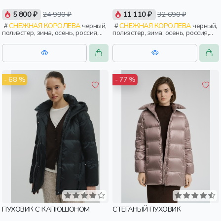
5 800 ₽
24 990 ₽
11 110 ₽
32 690 ₽
СНЕЖНАЯ КОРОЛЕВА
черный,
СНЕЖНАЯ КОРОЛЕВА
черный,
полиэстер, зима, осень, россия,
полиэстер, зима, осень, россия,
капюшон, застежка, утепленные,
прямые, капюшон, застежка,
стеганые, прорези, карман,
утепленные, стеганые, прорези,
объемные, женщины, взрослые
карман, женщины, взрослые
- 68 %
- 77 %
ПУХОВИК С КАПЮШОНОМ
СТЕГАНЫЙ ПУХОВИК