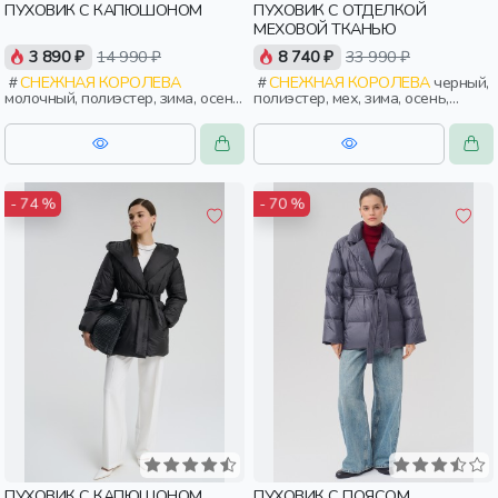
ПУХОВИК С КАПЮШОНОМ
ПУХОВИК С ОТДЕЛКОЙ
МЕХОВОЙ ТКАНЬЮ
3 890 ₽
14 990 ₽
8 740 ₽
33 990 ₽
СНЕЖНАЯ КОРОЛЕВА
СНЕЖНАЯ КОРОЛЕВА
черный,
молочный, полиэстер, зима, осень,
полиэстер, мех, зима, осень,
россия, прямые, капюшон,
россия, прямые, застежка,
застежка, утепленные, клапан,
утепленные, стеганые, кнопки,
прорези, карман, женщины,
прорези, карман, воротник, пояс,
взрослые
женщины, взрослые
- 74 %
- 70 %
ПУХОВИК С КАПЮШОНОМ
ПУХОВИК С ПОЯСОМ