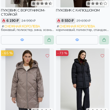
ПУХОВИК С ВОРОТНИКОМ-
ПУХОВИК С КАПЮШОНОМ
СТОЙКОЙ
6 190 ₽
24 990 ₽
8 550 ₽
29 690 ₽
СНЕЖНАЯ КОРОЛЕВА
СНЕЖНАЯ КОРОЛЕВА
бежевый, полиэстер, зима, осень,
коричневый, полиэстер, спандекс,
россия, прямые, застежка, кнопки,
вискоза, замша, трикотаж, мех,
прорези, карман, воротник,
нейлон, зима, осень, россия,
воротник-стойка, женщины,
прямые, удлиненные, капюшон,
взрослые
молния, застежка, утепленные,
кнопки, прорези, карман,
женщины, взрослые
- 65 %
- 73 %