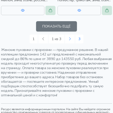
нейлон, зима, осень, россия,
полиэстер, трикотаж, зима, осень,
прямые, удлиненные, капюшон,
россия, капюшон, застежка,
застежка, утепленные, стеганые,
утепленные, кнопки, прорези,
прорези, карман, женщины,
карман, фактурные, женщины,
взрослые
взрослые
ПОКАЗАТЬ ЕЩЁ
1
1 из 3
3
Женские пуховики с прорезями — продуманное решение. В нашей
коллекции предложено 142 шт предложений с максимальной
скидкой до 86% по цене от 3890 до 143550 руб. Любая выбранная
модель проходит многоступенчатую проверку перед включением
на страницу. Оплата товара за женские пуховики реализуется при
вручении — и проверки состояния. Надежная отправление
приобретения до вашего адреса. Набор товаров без остановок
обогащается — поспешите интересное предложение. Умный
подборщик споспособствует безошибочно подобрать ту самую
модель. Присматривайте женские пуховики с прорезями с
оптимальной ценой и с комфортом!
Ресурс является информационным порталом. На сайте Вы найдете огромное
количество оригинальных товаров от проверенных официальных интернет-