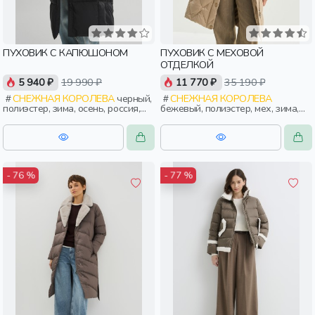
ПУХОВИК С КАПЮШОНОМ
ПУХОВИК С МЕХОВОЙ
ОТДЕЛКОЙ
5 940 ₽
19 990 ₽
11 770 ₽
35 190 ₽
СНЕЖНАЯ КОРОЛЕВА
черный,
СНЕЖНАЯ КОРОЛЕВА
полиэстер, зима, осень, россия,
бежевый, полиэстер, мех, зима,
прямые, капюшон, застежка,
осень, россия, прямые, застежка,
утепленные, двухсторонние,
утепленные, стеганые, кнопки,
прорези, карман, женщины,
прорези, карман, воротник,
взрослые
женщины, взрослые
- 76 %
- 77 %