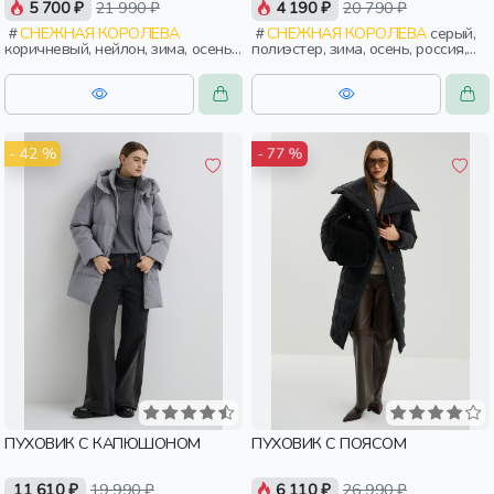
5 700 ₽
21 990 ₽
4 190 ₽
20 790 ₽
СНЕЖНАЯ КОРОЛЕВА
СНЕЖНАЯ КОРОЛЕВА
серый,
коричневый, нейлон, зима, осень,
полиэстер, зима, осень, россия,
россия, прямые, капюшон,
капюшон, застежка, утепленные,
застежка, утепленные, стеганые,
стеганые, кнопки, прорези,
прорези, карман, женщины,
карман, воротник, воротник-
взрослые
стойка, женщины, взрослые
- 42 %
- 77 %
ПУХОВИК С КАПЮШОНОМ
ПУХОВИК С ПОЯСОМ
11 610 ₽
19 990 ₽
6 110 ₽
26 990 ₽