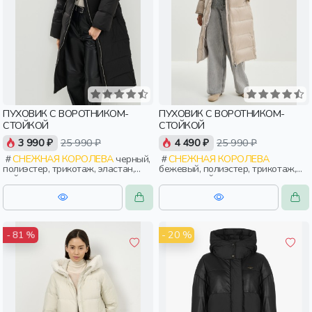
ПУХОВИК С ВОРОТНИКОМ-
ПУХОВИК С ВОРОТНИКОМ-
СТОЙКОЙ
СТОЙКОЙ
3 990 ₽
25 990 ₽
4 490 ₽
25 990 ₽
СНЕЖНАЯ КОРОЛЕВА
черный,
СНЕЖНАЯ КОРОЛЕВА
полиэстер, трикотаж, эластан,
бежевый, полиэстер, трикотаж,
нейлон, зима, осень, россия,
эластан, нейлон, зима, осень,
прямые, застежка, утепленные,
россия, прямые, застежка,
прорези, карман, воротник,
утепленные, прорези, карман,
объемные, воротник-стойка,
воротник, объемные, воротник-
женщины, взрослые
стойка, женщины, взрослые
- 20 %
- 81 %