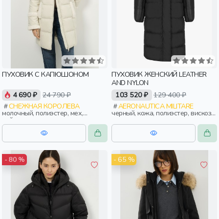
ПУХОВИК С КАПЮШОНОМ
ПУХОВИК ЖЕНСКИЙ LEATHER
AND NYLON
4 690 ₽
24 790 ₽
103 520 ₽
129 400 ₽
СНЕЖНАЯ КОРОЛЕВА
AERONAUTICA MILITARE
молочный, полиэстер, мех,
черный, кожа, полиэстер, вискоза,
нейлон, зима, осень, россия,
зима, осень, италия, длинные,
прямые, капюшон, застежка,
капюшон, застежка, кнопки,
утепленные, стеганые, прорези,
манжета, прорези, воротник,
карман, женщины, взрослые
эластичные, женщины, взрослые
- 65 %
- 80 %